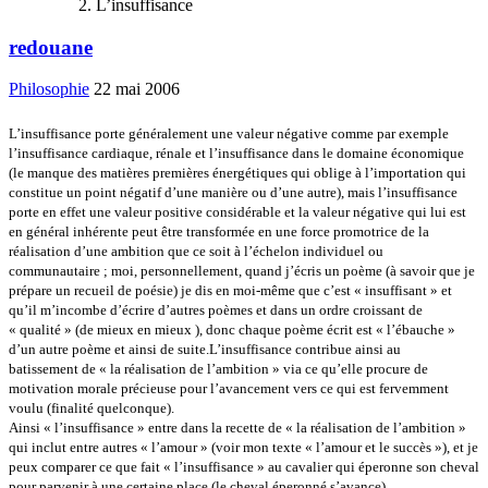
L’insuffisance
redouane
Philosophie
22 mai 2006
L’insuffisance porte généralement une valeur négative comme par exemple
l’insuffisance cardiaque, rénale et l’insuffisance dans le domaine économique
(le manque des matières premières énergétiques qui oblige à l’importation qui
constitue un point négatif d’une manière ou d’une autre), mais l’insuffisance
porte en effet une valeur positive considérable et la valeur négative qui lui est
en général inhérente peut être transformée en une force promotrice de la
réalisation d’une ambition que ce soit à l’échelon individuel ou
communautaire ; moi, personnellement, quand j’écris un poème (à savoir que je
prépare un recueil de poésie) je dis en moi-même que c’est « insuffisant » et
qu’il m’incombe d’écrire d’autres poèmes et dans un ordre croissant de
« qualité » (de mieux en mieux ), donc chaque poème écrit est « l’ébauche »
d’un autre poème et ainsi
de suite.L’insuffisance contribue ainsi au
batissement
de « la réalisation de l’ambition » via ce qu’elle procure de
motivation morale précieuse pour l’avancement vers ce qui est fervemment
voulu (finalité quelconque).
Ainsi « l’insuffisance » entre dans la recette de « la réalisation de l’ambition »
qui inclut entre autres « l’amour » (voir mon texte « l’amour et le succès »), et je
peux comparer ce que fait « l’insuffisance » au cavalier qui éperonne son cheval
pour parvenir à une certaine place (le cheval éperonné s’avance)