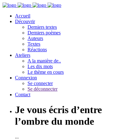
Accueil
Découvrir
Derniers textes
Derniers poèmes
Auteurs
Textes
Réactions
Ateliers
A la manière de..
Les dix mots
Le thème en cours
Connexion
Se connecter
Se déconnecter
Contact
Je vous écris d’entre
l’ombre du monde
...