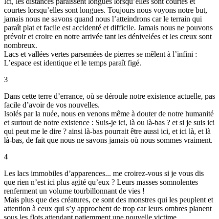
Ici, les distances paraissent longues lorsqu’elles sont courtes et
courtes lorsqu’elles sont longues. Toujours nous voyons notre but,
jamais nous ne savons quand nous l’atteindrons car le terrain qui
paraît plat et facile est accidenté et difficile. Jamais nous ne pouvons
prévoir et croire en notre arrivée tant les dénivelées et les creux sont
nombreux.
Lacs et vallées vertes parsemées de pierres se mêlent à l’infini :
L’espace est identique et le temps paraît figé.
3
Dans cette terre d’errance, où se déroule notre existence actuelle, pas
facile d’avoir de vos nouvelles.
Isolés par la nuée, nous en venons même à douter de notre humanité
et surtout de notre existence : Suis-je ici, là ou là-bas ? et si je suis ici
qui peut me le dire ? ainsi là-bas pourrait être aussi ici, et ici là, et là
là-bas, de fait que nous ne savons jamais où nous sommes vraiment.
4
Les lacs immobiles d’apparences... me croirez-vous si je vous dis
que rien n’est ici plus agité qu’eux ? Leurs masses somnolentes
renferment un volume tourbillonnant de vies !
Mais plus que des créatures, ce sont des monstres qui les peuplent et
attention à ceux qui s’y approchent de trop car leurs ombres planent
sous les flots attendant patiemment une nouvelle victime.