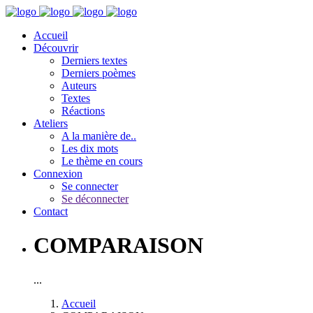
Accueil
Découvrir
Derniers textes
Derniers poèmes
Auteurs
Textes
Réactions
Ateliers
A la manière de..
Les dix mots
Le thème en cours
Connexion
Se connecter
Se déconnecter
Contact
COMPARAISON
...
Accueil