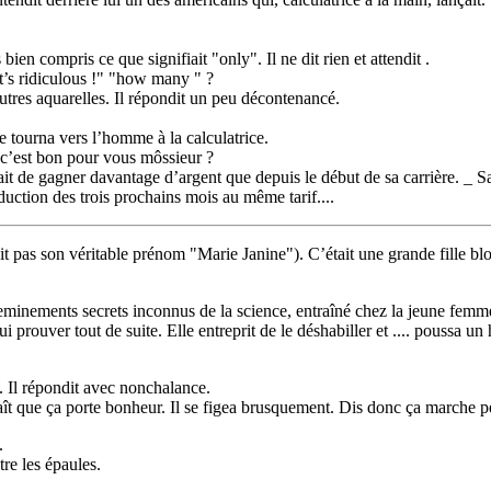
bien compris ce que signifiait "only". Il ne dit rien et attendit .
it’s ridiculous !" "how many " ?
utres aquarelles. Il répondit un peu décontenancé.
se tourna vers l’homme à la calculatrice.
, c’est bon pour vous môssieur ?
it de gagner davantage d’argent que depuis le début de sa carrière. _ S
uction des trois prochains mois au même tarif....
 pas son véritable prénom "Marie Janine"). C’était une grande fille blo
eminements secrets inconnus de la science, entraîné chez la jeune fem
ui prouver tout de suite. Elle entreprit de le déshabiller et .... poussa 
. Il répondit avec nonchalance.
aît que ça porte bonheur. Il se figea brusquement. Dis donc ça marche peut
.
ntre les épaules.