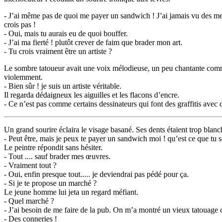
- J’ai même pas de quoi me payer un sandwich ! J’ai jamais vu des mecs
crois pas !
- Oui, mais tu aurais eu de quoi bouffer.
- J’ai ma fierté ! plutôt crever de faim que brader mon art.
- Tu crois vraiment être un artiste ?
Le sombre tatoueur avait une voix mélodieuse, un peu chantante comme
violemment.
- Bien sûr ! je suis un artiste véritable.
Il regarda dédaigneux les aiguilles et les flacons d’encre.
- Ce n’est pas comme certains dessinateurs qui font des graffitis avec 
Un grand sourire éclaira le visage basané. Ses dents étaient trop blanch
- Peut être, mais je peux te payer un sandwich moi ! qu’est ce que tu se
Le peintre répondit sans hésiter.
- Tout .... sauf brader mes œuvres.
- Vraiment tout ?
- Oui, enfin presque tout..... je deviendrai pas pédé pour ça.
- Si je te propose un marché ?
Le jeune homme lui jeta un regard méfiant.
- Quel marché ?
- J’ai besoin de me faire de la pub. On m’a montré un vieux tatouage cel
- Des conneries !