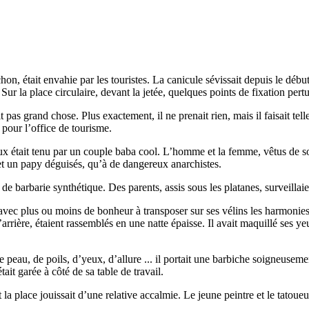
, était envahie par les touristes. La canicule sévissait depuis le début 
ur la place circulaire, devant la jetée, quelques points de fixation pertu
 pas grand chose. Plus exactement, il ne prenait rien, mais il faisait tell
 pour l’office de tourisme.
ux était tenu par un couple baba cool. L’homme et la femme, vêtus de soi
et un papy déguisés, qu’à de dangereux anarchistes.
barbarie synthétique. Des parents, assis sous les platanes, surveillaient
ait avec plus ou moins de bonheur à transposer sur ses vélins les harmo
 l’arrière, étaient rassemblés en une natte épaisse. Il avait maquillé ses 
 peau, de poils, d’yeux, d’allure ... il portait une barbiche soigneusement
it garée à côté de sa table de travail.
et la place jouissait d’une relative accalmie. Le jeune peintre et le tatoueu