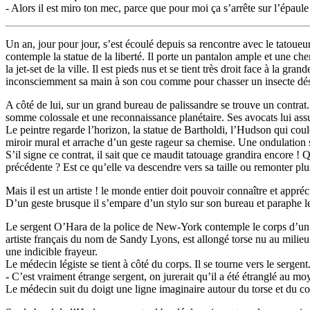
- Alors il est miro ton mec, parce que pour moi ça s’arrête sur l’épaule
Un an, jour pour jour, s’est écoulé depuis sa rencontre avec le tatoue
contemple la statue de la liberté. Il porte un pantalon ample et une 
la jet-set de la ville. Il est pieds nus et se tient très droit face à la
inconsciemment sa main à son cou comme pour chasser un insecte dés
A côté de lui, sur un grand bureau de palissandre se trouve un contrat
somme colossale et une reconnaissance planétaire. Ses avocats lui assur
Le peintre regarde l’horizon, la statue de Bartholdi, l’Hudson qui coule 
miroir mural et arrache d’un geste rageur sa chemise. Une ondulation so
S’il signe ce contrat, il sait que ce maudit tatouage grandira encore ! Q
précédente ? Est ce qu’elle va descendre vers sa taille ou remonter plus
Mais il est un artiste ! le monde entier doit pouvoir connaître et appré
D’un geste brusque il s’empare d’un stylo sur son bureau et paraphe 
Le sergent O’Hara de la police de New-York contemple le corps d’un œil
artiste français du nom de Sandy Lyons, est allongé torse nu au milieu
une indicible frayeur.
Le médecin légiste se tient à côté du corps. Il se tourne vers le sergent
- C’est vraiment étrange sergent, on jurerait qu’il a été étranglé au m
Le médecin suit du doigt une ligne imaginaire autour du torse et du cou