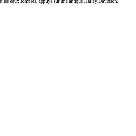
nt les eaux sombres, appuyé sur une antique Harley Davidson.