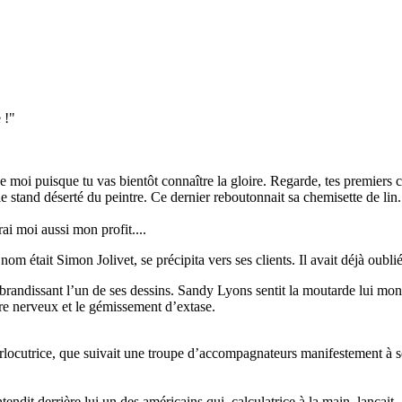
 !"
de moi puisque tu vas bientôt connaître la gloire. Regarde, tes premiers cl
le stand déserté du peintre. Ce dernier reboutonnait sa chemisette de lin.
rai moi aussi mon profit....
om était Simon Jolivet, se précipita vers ses clients. Il avait déjà oublié
randissant l’un de ses dessins. Sandy Lyons sentit la moutarde lui mont
ire nerveux et le gémissement d’extase.
rlocutrice, que suivait une troupe d’accompagnateurs manifestement à son s
tendit derrière lui un des américains qui, calculatrice à la main, lançait.