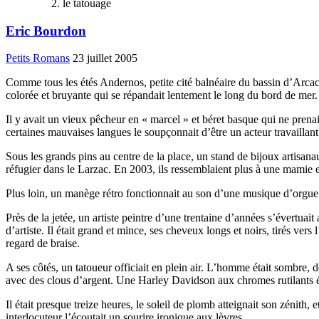
le tatouage
Eric Bourdon
Petits Romans
23 juillet 2005
Comme tous les étés Andernos, petite cité balnéaire du bassin d’Arcachon
colorée et bruyante qui se répandait lentement le long du bord de mer. S
Il y avait un vieux pêcheur en « marcel » et béret basque qui ne prenait
certaines mauvaises langues le soupçonnait d’être un acteur travaillant
Sous les grands pins au centre de la place, un stand de bijoux artisana
réfugier dans le Larzac. En 2003, ils ressemblaient plus à une mamie 
Plus loin, un manège rétro fonctionnait au son d’une musique d’orgue de 
Près de la jetée, un artiste peintre d’une trentaine d’années s’évertu
d’artiste. Il était grand et mince, ses cheveux longs et noirs, tirés vers
regard de braise.
A ses côtés, un tatoueur officiait en plein air. L’homme était sombre, de
avec des clous d’argent. Une Harley Davidson aux chromes rutilants éta
Il était presque treize heures, le soleil de plomb atteignait son zénith, 
interlocuteur l’écoutait un sourire ironique aux lèvres.