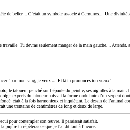
tête de bélier.... C’était un symbole associé à Cernunos.... Une divinité 
 travaille. Tu devras seulement manger de la main gauche.... Attends, a
noncer "par mon sang, je veux .... Et là tu prononces ton vœux".
o, le tatoueur penché sur l’épaule du peintre, ses aiguilles à la main. 
 doigts experts du tatoueur naissait la forme ondulante d’un serpent dont 
ncé, était à la fois harmonieux et inquiétant. Le dessin de l’animal com
rait une trentaine de centimètres de long et deux de large.
ecul pour contempler son œuvre. Il paraissait satisfait.
la piqûre tu répèteras ce que je t’ai dit tout à l’heure.