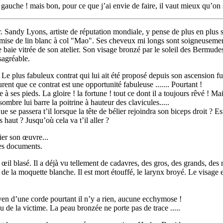
 gauche ! mais bon, pour ce que j’ai envie de faire, il vaut mieux qu’on 
ur. Sandy Lyons, artiste de réputation mondiale, y pense de plus en plus
chemise de lin blanc à col "Mao". Ses cheveux mi longs sont soigneuseme
 grande baie vitrée de son atelier. Son visage bronzé par le soleil des Ber
agréable.
. Le plus fabuleux contrat qui lui ait été proposé depuis son ascension 
ent que ce contrat est une opportunité fabuleuse ....... Pourtant !
à ses pieds. La gloire ! la fortune ! tout ce dont il a toujours rêvé ! Ma
mbre lui barre la poitrine à hauteur des clavicules.....
ue se passera t’il lorsque la tête de bélier rejoindra son biceps droit ? 
 haut ? Jusqu’où cela va t’il aller ?
cier son œuvre...
les documents.
 blasé. Il a déjà vu tellement de cadavres, des gros, des grands, des no
 de la moquette blanche. Il est mort étouffé, le larynx broyé. Le visag
.
oyen d’une corde pourtant il n’y a rien, aucune ecchymose !
 de la victime. La peau bronzée ne porte pas de trace .....