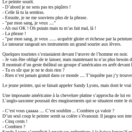
Le peintre sourit.
- D’abord je ne sens pas tes piqûres !
- Celle là tu la sentiras.
- Ensuite, je ne me souviens plus de la phrase.
- "par mon sang, je veux ...."
- Ah oui OK ! Oh putain mais tu m’as fait mal, là !
- La phrase !
- "par mon sang, je veux ...... acquérir gloire et richesse par la peinture
Le tatoueur rangeait ses instruments un grand sourire aux lèvres.
Quelques touristes s’extasiaient devant l’œuvre de l’homme en noir.
- Je vais être obligé de te laisser, mais maintenant tu n’as plus besoin 
Il montrait d’un geste théâtral un groupe d’américains en arrêt devant 
- Tu es sûr que je ne te dois rien ?
- Rien n’est jamais gratuit dans ce monde .... T’inquiète pas j’y trouve
Le jeune peintre, qui se faisait appeler Sandy Lyons, mais dont le vrai n
Une imposante américaine à la chevelure platine s’approcha de lui en b
L’anglo-saxonne poussait des mugissements qui se situaient entre le r
- C’est vous çaaaaa .... C’est soublim ... Combien ça valoir ?
D’un seul coup le peintre sentit sa colère s’évanouir. Il jaugea son inte
- Cinq cents !
- Combien ?
Sandy Lyons s’apprêtait à revoir ses prétentions à la baisse lorsqu’il en