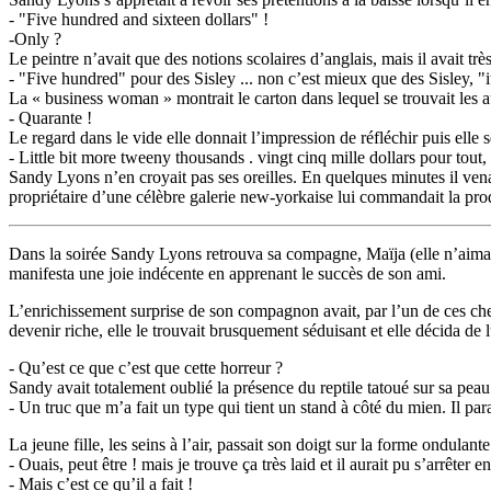
- "Five hundred and sixteen dollars" !
-Only ?
Le peintre n’avait que des notions scolaires d’anglais, mais il avait très 
- "Five hundred" pour des Sisley ... non c’est mieux que des Sisley, "
La « business woman » montrait le carton dans lequel se trouvait les a
- Quarante !
Le regard dans le vide elle donnait l’impression de réfléchir puis elle 
- Little bit more tweeny thousands . vingt cinq mille dollars pour tout
Sandy Lyons n’en croyait pas ses oreilles. En quelques minutes il vena
propriétaire d’une célèbre galerie new-yorkaise lui commandait la prod
Dans la soirée Sandy Lyons retrouva sa compagne, Maïja (elle n’aimait
manifesta une joie indécente en apprenant le succès de son ami.
L’enrichissement surprise de son compagnon avait, par l’un de ces ch
devenir riche, elle le trouvait brusquement séduisant et elle décida de l
- Qu’est ce que c’est que cette horreur ?
Sandy avait totalement oublié la présence du reptile tatoué sur sa peau
- Un truc que m’a fait un type qui tient un stand à côté du mien. Il par
La jeune fille, les seins à l’air, passait son doigt sur la forme ondulante
- Ouais, peut être ! mais je trouve ça très laid et il aurait pu s’arrêter e
- Mais c’est ce qu’il a fait !