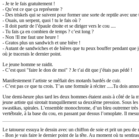
- Je te le fais gratuitement !
- Qu’est ce que ça représente ?
- Des triskels qui se suivent pour former une sorte de reptile avec une 
- Ouais, un serpent, quoi ! tu le fais où ?
- Il doit partir de l’épaule droite et se diriger vers le cou ....
- Tu fais ça en combien de temps ? c’est long ?
- Non !Il me faut une heure !
- Gratos plus un sandwich et une bière !
- Autant de sandwiches et de bières que tu peux bouffer pendant que je
où je tracerais le dernier point.
Le jeune homme se raidit.
- C’est quoi "faire le don de moi" ? Je t’ai dit que j’étais pas pédé !
Manifestement l’artiste se méfiait des motards bardés de cuir.
- C’est pas ce que tu crois. T’as une formule à réciter .....Tu dois an
Une demi-heure plus tard les deux hommes étaient assis à côté de la mot
jeune artiste qui sirotait tranquillement sa deuxième pression. Sous les
swastikas, spirales. L’ensemble monochrome, d’un bleu outremer très fo
vertébrale, à la base du cou, en passant par dessus l’omoplate. Il mesu
Le tatoueur essuya le dessin avec un chiffon de soie et prit un peu de r
- Bon je vais faire le dernier point de la tête. Au moment où tu sentiras 