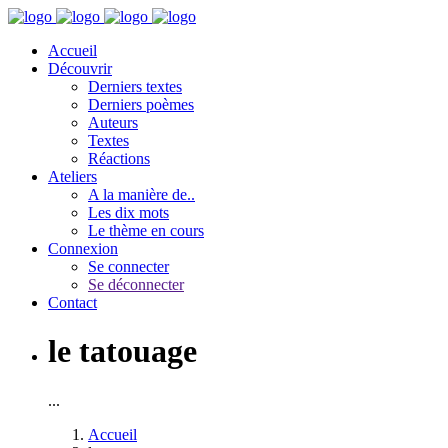
Accueil
Découvrir
Derniers textes
Derniers poèmes
Auteurs
Textes
Réactions
Ateliers
A la manière de..
Les dix mots
Le thème en cours
Connexion
Se connecter
Se déconnecter
Contact
le tatouage
...
Accueil