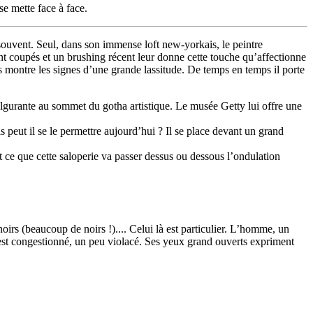
se mette face à face.
 souvent. Seul, dans son immense loft new-yorkais, le peintre
nt coupés et un brushing récent leur donne cette touche qu’affectionne
mudes montre les signes d’une grande lassitude. De temps en temps il porte
fulgurante au sommet du gotha artistique. Le musée Getty lui offre une
is peut il se le permettre aujourd’hui ? Il se place devant un grand
Est ce que cette saloperie va passer dessus ou dessous l’ondulation
irs (beaucoup de noirs !).... Celui là est particulier. L’homme, un
e est congestionné, un peu violacé. Ses yeux grand ouverts expriment