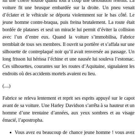
lui une colère sourde quand tout à coup une détonation retentit. La
voiture fit une brusque embardée sur la droite. Un pneu venait
d’éclater et le véhicule se déporta violemment sur le bas côté. Le
jeune homme contre-braqua, puis freina brutalement. La route était
bordée de platanes et seul un miracle lui permit d’éviter la collision
avec l’un d’entre eux. Quand la voiture s’immobilisa, Fabrice
tremblait de tous ses membres. Il ouvrit sa portière et s’affala sur une
silhouette de contreplaqué noir qu’il avait renversée au passage. Un
long frisson lui hérissa l’échine et une nausée lui souleva l’estomac.
Ces silhouettes, courantes sur les routes d’Aquitaine, signalaient les
endroits où des accidents mortels avaient eu lieu.
(....)
Fabrice se releva lentement et reprit ses esprits appuyé sur le capot
avant de sa voiture. Une Harley Davidson s’arrêta à sa hauteur et un
homme d’une trentaine d’années, aux yeux sombres et au visage
émacié, l’apostropha.
Vous avez eu beaucoup de chance jeune homme ! vous avez