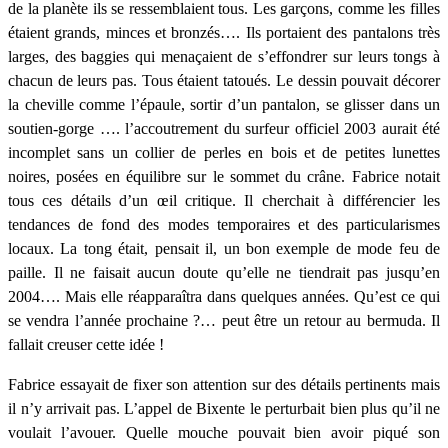
de la planète ils se ressemblaient tous. Les garçons, comme les filles
étaient grands, minces et bronzés…. Ils portaient des pantalons très
larges, des baggies qui menaçaient de s’effondrer sur leurs tongs à
chacun de leurs pas. Tous étaient tatoués. Le dessin pouvait décorer
la cheville comme l’épaule, sortir d’un pantalon, se glisser dans un
soutien-gorge …. l’accoutrement du surfeur officiel 2003 aurait été
incomplet sans un collier de perles en bois et de petites lunettes
noires, posées en équilibre sur le sommet du crâne. Fabrice notait
tous ces détails d’un œil critique. Il cherchait à différencier les
tendances de fond des modes temporaires et des particularismes
locaux. La tong était, pensait il, un bon exemple de mode feu de
paille. Il ne faisait aucun doute qu’elle ne tiendrait pas jusqu’en
2004…. Mais elle réapparaîtra dans quelques années. Qu’est ce qui
se vendra l’année prochaine ?… peut être un retour au bermuda. Il
fallait creuser cette idée !
Fabrice essayait de fixer son attention sur des détails pertinents mais
il n’y arrivait pas. L’appel de Bixente le perturbait bien plus qu’il ne
voulait l’avouer. Quelle mouche pouvait bien avoir piqué son