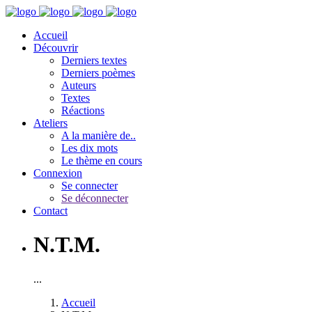
Accueil
Découvrir
Derniers textes
Derniers poèmes
Auteurs
Textes
Réactions
Ateliers
A la manière de..
Les dix mots
Le thème en cours
Connexion
Se connecter
Se déconnecter
Contact
N.T.M.
...
Accueil