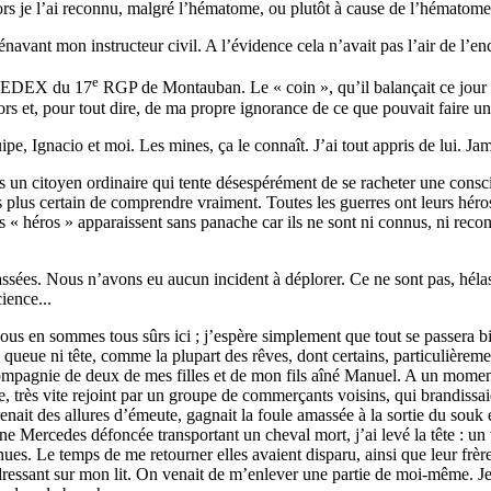
ors je l’ai reconnu, malgré l’hématome, ou plutôt à cause de l’hématome 
navant mon instructeur civil. A l’évidence cela n’avait pas l’air de l’en
e
n NEDEX du 17
RGP de Montauban. Le « coin », qu’il balançait ce jour 
t, pour tout dire, de ma propre ignorance de ce que pouvait faire un h
, Ignacio et moi. Les mines, ça le connaît. J’ai tout appris de lui. Jama
is un citoyen ordinaire qui tente désespérément de se racheter une consci
 plus certain de comprendre vraiment. Toutes les guerres ont leurs héros 
 « héros » apparaissent sans panache car ils ne sont ni connus, ni recon
passées. Nous n’avons eu aucun incident à déplorer. Ce ne sont pas, hé
ience...
, nous en sommes tous sûrs ici ; j’espère simplement que tout se passera b
 queue ni tête, comme la plupart des rêves, dont certains, particulièreme
mpagnie de deux de mes filles et de mon fils aîné Manuel. A un moment, 
ette, très vite rejoint par un groupe de commerçants voisins, qui brandis
enait des allures d’émeute, gagnait la foule amassée à la sortie du souk
une Mercedes défoncée transportant un cheval mort, j’ai levé la tête : un
nues. Le temps de me retourner elles avaient disparu, ainsi que leur frère.
edressant sur mon lit. On venait de m’enlever une partie de moi-même. Je