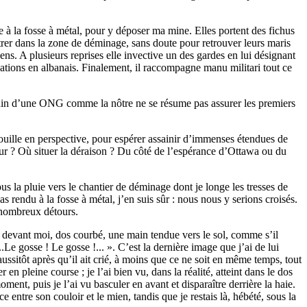
 à la fosse à métal, pour y déposer ma mine. Elles portent des fichus
étrer dans la zone de déminage, sans doute pour retrouver leurs maris
sens. A plusieurs reprises elle invective un des gardes en lui désignant
cations en albanais. Finalement, il raccompagne manu militari tout ce
terrain d’une ONG comme la nôtre ne se résume pas assurer les premiers
fouille en perspective, pour espérer assainir d’immenses étendues de
ur ? Où situer la déraison ? Du côté de l’espérance d’Ottawa ou du
s la pluie vers le chantier de déminage dont je longe les tresses de
as rendu à la fosse à métal, j’en suis sûr : nous nous y serions croisés.
e nombreux détours.
es devant moi, dos courbé, une main tendue vers le sol, comme s’il
..Le gosse ! Le gosse !... ». C’est la dernière image que j’ai de lui
 aussitôt après qu’il ait crié, à moins que ce ne soit en même temps, tout
r en pleine course ; je l’ai bien vu, dans la réalité, atteint dans le dos
ment, puis je l’ai vu basculer en avant et disparaître derrière la haie.
 entre son couloir et le mien, tandis que je restais là, hébété, sous la