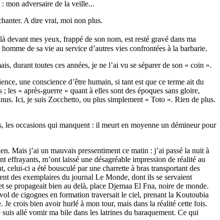
: mon adversaire de la veille...
chanter. A dire vrai, moi non plus.
là devant mes yeux, frappé de son nom, est resté gravé dans ma
omme de sa vie au service d’autres vies confrontées à la barbarie.
is, durant toutes ces années, je ne l’ai vu se séparer de son « coin ».
ence, une conscience d’être humain, si tant est que ce terme ait du
; les « après-guerre » quant à elles sont des époques sans gloire,
nus. Ici, je suis Zocchetto, ou plus simplement « Toto ». Rien de plus.
las, les occasions qui manquent : il meurt en moyenne un démineur pour
ien. Mais j’ai un mauvais pressentiment ce matin : j’ai passé la nuit à
nt effrayants, m’ont laissé une désagréable impression de réalité au
celui-ci a été bousculé par une charrette à bras transportant des
saient des exemplaires du journal Le Monde, dont ils se servaient
 et se propageait bien au delà, place Djemaa El Fna, noire de monde.
 vol de cigognes en formation traversait le ciel, prenant la Koutoubia
 Je crois bien avoir hurlé à mon tour, mais dans la réalité cette fois.
 suis allé vomir ma bile dans les latrines du baraquement. Ce qui