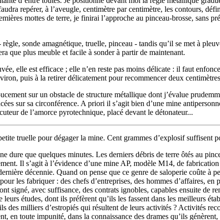
tante d’entre toutes. Je positionne devant moi la règle métallique graduée
 faudra repérer, à l’aveugle, centimètre par centimètre, les contours, déf
remières mottes de terre, je finirai l’approche au pinceau-brosse, sans pré
ègle, sonde amagnétique, truelle, pinceau - tandis qu’il se met à pleuvo
sera que plus meuble et facile à sonder à partir de maintenant.
e, elle est efficace ; elle n’en reste pas moins délicate : il faut enfonce
viron, puis à la retirer délicatement pour recommencer deux centimètres 
 doucement sur un obstacle de structure métallique dont j’évalue prudemm
cées sur sa circonférence. A priori il s’agit bien d’une mine antipersonn
rcuteur de l’amorce pyrotechnique, placé devant le détonateur...
la petite truelle pour dégager la mine. Cent grammes d’explosif suffisent
s, ne dure que quelques minutes. Les derniers débris de terre ôtés au pin
ement. Il s’agit à l’évidence d’une mine AP, modèle M14, de fabrication 
 dernière décennie. Quand on pense que ce genre de saloperie coûte à peine
r les fabriquer : des chefs d’entreprises, des hommes d’affaires, en p
s ont signé, avec suffisance, des contrats ignobles, capables ensuite de r
eurs études, dont ils préfèrent qu’ils les fassent dans les meilleurs établ
 milliers d’estropiés qui résultent de leurs activités ? Activités reconn
t, en toute impunité, dans la connaissance des drames qu’ils génèrent, d