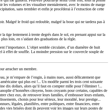
 qui me guidera. Peut-être pourrai-je sentir cette fois, sous la pointe
inir les volumes et les visualiser mentalement, avec le moins de marge
cipitation, sans trembler et enfin je procéderai à l’extraction de cette
ir. Malgré le froid qui redouble, malgré la boue qui ne tardera pas à
r la tige lentement à trente degrés dans le sol, en prenant appui sur la
plus loin, en s’aidant des graduations de la règle.
ent l’importance. L’objet semble circulaire, d’un diamètre de huit
el à effet de souffle. La moindre pression sur le couvercle souple de
 pour arracher un membre.
ceau, je m’empare de l’engin, à mains nues, aussi délicatement que
américaine qui plus est !... Un modèle parmi les trois cent soixante
 dix dollars, alors qu’il faut en compter mille pour l’éliminer !...
anoplie d’honnêtes citoyens, bons croyants pour certains, capables de
entrer chez eux, de retrouver leurs familles, d’embrasser leurs enfants,
issements, choisis pour leur sérieux, leur moralité, leur prestige...
ues, légales, planifiées, entre politiques, entre financiers, entre
es vies brisées dont ils peuvent voir les images sur leurs postes de