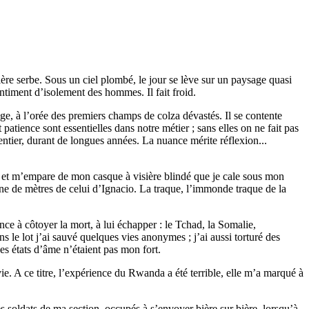
ère serbe. Sous un ciel plombé, le jour se lève sur un paysage quasi
ntiment d’isolement des hommes. Il fait froid.
llage, à l’orée des premiers champs de colza dévastés. Il se contente
tience sont essentielles dans notre métier ; sans elles on ne fait pas
entier, durant de longues années. La nuance mérite réflexion...
, et m’empare de mon casque à visière blindé que je cale sous mon
aine de mètres de celui d’Ignacio. La traque, l’immonde traque de la
ce à côtoyer la mort, à lui échapper : le Tchad, la Somalie,
 le lot j’ai sauvé quelques vies anonymes ; j’ai aussi torturé des
es états d’âme n’étaient pas mon fort.
ie. A ce titre, l’expérience du Rwanda a été terrible, elle m’a marqué à
es soldats de ma section, occupés à s’envoyer bière sur bière, lorsqu’à