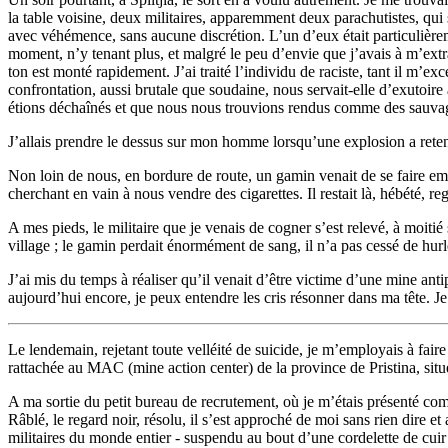
la table voisine, deux militaires, apparemment deux parachutistes, qui 
avec véhémence, sans aucune discrétion. L’un d’eux était particulièrem
moment, n’y tenant plus, et malgré le peu d’envie que j’avais à m’extr
ton est monté rapidement. J’ai traité l’individu de raciste, tant il m’e
confrontation, aussi brutale que soudaine, nous servait-elle d’exutoir
étions déchaînés et que nous nous trouvions rendus comme des sauva
J’allais prendre le dessus sur mon homme lorsqu’une explosion a retenti,
Non loin de nous, en bordure de route, un gamin venait de se faire empo
cherchant en vain à nous vendre des cigarettes. Il restait là, hébété, 
A mes pieds, le militaire que je venais de cogner s’est relevé, à moitié so
village ; le gamin perdait énormément de sang, il n’a pas cessé de hurler
J’ai mis du temps à réaliser qu’il venait d’être victime d’une mine ant
aujourd’hui encore, je peux entendre les cris résonner dans ma tête. J
Le lendemain, rejetant toute velléité de suicide, je m’employais à fai
rattachée au MAC (mine action center) de la province de Pristina, situé
A ma sortie du petit bureau de recrutement, où je m’étais présenté 
Râblé, le regard noir, résolu, il s’est approché de moi sans rien dir
militaires du monde entier - suspendu au bout d’une cordelette de cuir 