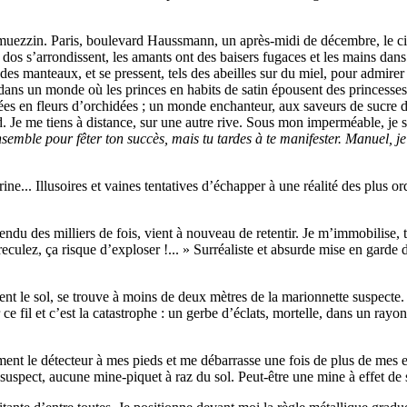
uezzin. Paris, boulevard Haussmann, un après-midi de décembre, le ciel 
dos s’arrondissent, les amants ont des baisers fugaces et les mains dans 
des manteaux, et se pressent, tels des abeilles sur du miel, pour admirer
us dans un monde où les princes en habits de satin épousent des princesse
ées en fleurs d’orchidées ; un monde enchanteur, aux saveurs de sucre 
. Je me tiens à distance, sur une autre rive. Sous mon imperméable, je s
emble pour fêter ton succès, mais tu tardes à te manifester. Manuel, je 
e... Illusoires et vaines tentatives d’échapper à une réalité des plus ord
endu des milliers de fois, vient à nouveau de retentir. Je m’immobilise, t
eculez, ça risque d’exploser !... » Surréaliste et absurde mise en garde d
 le sol, se trouve à moins de deux mètres de la marionnette suspecte. Un
 ce fil et c’est la catastrophe : un gerbe d’éclats, mortelle, dans un ray
ent le détecteur à mes pieds et me débarrasse une fois de plus de mes 
suspect, aucune mine-piquet à raz du sol. Peut-être une mine à effet de so