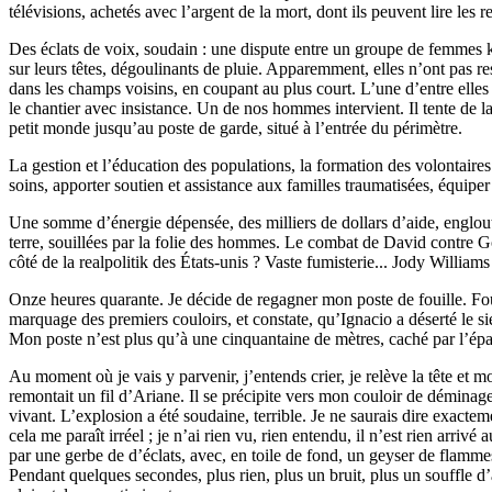
télévisions, achetés avec l’argent de la mort, dont ils peuvent lire les 
Des éclats de voix, soudain : une dispute entre un groupe de femmes ko
sur leurs têtes, dégoulinants de pluie. Apparemment, elles n’ont pas re
dans les champs voisins, en coupant au plus court. L’une d’entre elles pa
le chantier avec insistance. Un de nos hommes intervient. Il tente de 
petit monde jusqu’au poste de garde, situé à l’entrée du périmètre.
La gestion et l’éducation des populations, la formation des volontaire
soins, apporter soutien et assistance aux familles traumatisées, équiper
Une somme d’énergie dépensée, des milliers de dollars d’aide, englouti
terre, souillées par la folie des hommes. Le combat de David contre G
côté de la realpolitik des États-unis ? Vaste fumisterie... Jody Williams
Onze heures quarante. Je décide de regagner mon poste de fouille. Fout
marquage des premiers couloirs, et constate, qu’Ignacio a déserté le sien
Mon poste n’est plus qu’à une cinquantaine de mètres, caché par l’épa
Au moment où je vais y parvenir, j’entends crier, je relève la tête et 
remontait un fil d’Ariane. Il se précipite vers mon couloir de déminage, 
vivant. L’explosion a été soudaine, terrible. Je ne saurais dire exacteme
cela me paraît irréel ; je n’ai rien vu, rien entendu, il n’est rien arrivé
par une gerbe de d’éclats, avec, en toile de fond, un geyser de flammes. 
Pendant quelques secondes, plus rien, plus un bruit, plus un souffle d’ai