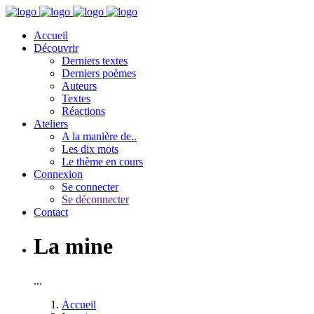
Accueil
Découvrir
Derniers textes
Derniers poèmes
Auteurs
Textes
Réactions
Ateliers
A la manière de..
Les dix mots
Le thème en cours
Connexion
Se connecter
Se déconnecter
Contact
La mine
...
Accueil