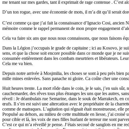
me tenant sur mes gardes, tant il exprimait de rage contenue . C’est al
D’un ton rogue, avec une économie de mots, il m’a dit qu’il serait doré
C’est comme ça que j’ai fait la connaissance d’Ignacio Cosi, ancie
mémoire comme le rappel permanent de mon propre engagement d’alors e
Cela va faire six ans que nous nous connaissons, que nous faisons équipe
Dans la Légion j’occupais le grade de capitaine ; ici au Kosovo, je su
sens, et que la chose soit encore possible dans ce monde que je ne suis
consumée entièrement dans les combats meurtriers et libérateurs. Leurs
Cela me va bien.
Depuis notre arrivée à Mosjmilia, les choses se sont à peu près bien 
mille mines enlevées. Sans panache ni gloire. Ca coûte cher une consc
Huit heures trente. La mort rôde dans le coin, je le sais, j’en suis sûr
cauchemarder, des rêves tous plus étranges les uns que les autres, sans
réveil : Je déambulais rue Semarine, dans le souk de Marrakech, en co
œufs. Il s’en est suivi une altercation avec le propriétaire de la charr
comme de matraques. L’agitation qui régnait était monstrueuse, elle pr
Propulsé au dehors, au milieu de cette multitude en liesse, j’ai croisé 
pour cible et là, les voix de mes filles hurlant de terreur me sont parve
C’est ce qui m’a réveillé je pense. J’étais secoué de sanglots en me r