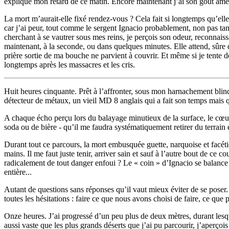
explique mon retard de ce matin. Encore maintenant j’ai son goût ame
La mort m’aurait-elle fixé rendez-vous ? Cela fait si longtemps qu’ell
car j’ai peur, tout comme le sergent Ignacio probablement, non pas tan
cherchant à se vautrer sous mes reins, je perçois son odeur, reconnaissa
maintenant, à la seconde, ou dans quelques minutes. Elle attend, sûre 
prière sortie de ma bouche ne parvient à couvrir. Et même si je tente de
longtemps après les massacres et les cris.
Huit heures cinquante. Prêt à l’affronter, sous mon harnachement blin
détecteur de métaux, un vieil MD 8 anglais qui a fait son temps mais q
A chaque écho perçu lors du balayage minutieux de la surface, le cœur s
soda ou de bière - qu’il me faudra systématiquement retirer du terrain et
Durant tout ce parcours, la mort embusquée guette, narquoise et facét
mains. Il me faut juste tenir, arriver sain et sauf à l’autre bout de ce 
radicalement de tout danger enfoui ? Le « coin » d’Ignacio se balance 
entière...
Autant de questions sans réponses qu’il vaut mieux éviter de se poser.
toutes les hésitations : faire ce que nous avons choisi de faire, ce que 
Onze heures. J’ai progressé d’un peu plus de deux mètres, durant lesquel
aussi vaste que les plus grands déserts que j’ai pu parcourir, j’aperçoi