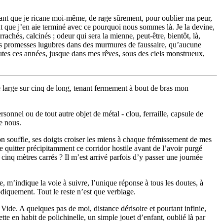
autant que je ricane moi-même, de rage sûrement, pour oublier ma peur,
ant que j’en aie terminé avec ce pourquoi nous sommes là. Je la devine,
achés, calcinés ; odeur qui sera la mienne, peut-être, bientôt, là,
t des promesses lugubres dans des murmures de faussaire, qu’aucune
 toutes ces années, jusque dans mes rêves, sous des ciels monstrueux,
e large sur cinq de long, tenant fermement à bout de bras mon
onnel ou de tout autre objet de métal - clou, ferraille, capsule de
re nous.
n souffle, ses doigts croiser les miens à chaque frémissement de mes
 de quitter précipitamment ce corridor hostile avant de l’avoir purgé
inq mètres carrés ? Il m’est arrivé parfois d’y passer une journée
, m’indique la voie à suivre, l’unique réponse à tous les doutes, à
hodiquement. Tout le reste n’est que verbiage.
 Vide. A quelques pas de moi, distance dérisoire et pourtant infinie,
tte en habit de polichinelle, un simple jouet d’enfant, oublié là par