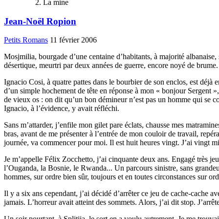
La mine
Jean-Noël Ropion
Petits Romans
11 février 2006
Mosjmilia, bourgade d’une centaine d’habitants, à majorité albanaise, 
désertique, meurtri par deux années de guerre, encore noyé de brume. 
Ignacio Cosi, à quatre pattes dans le bourbier de son enclos, est déjà en
d’un simple hochement de tête en réponse à mon « bonjour Sergent », au
de vieux os : on dit qu’un bon démineur n’est pas un homme qui se cont
Ignacio, à l’évidence, y avait réfléchi.
Sans m’attarder, j’enfile mon gilet pare éclats, chausse mes matramin
bras, avant de me présenter à l’entrée de mon couloir de travail, repér
journée, va commencer pour moi. Il est huit heures vingt. J’ai vingt mi
Je m’appelle Félix Zocchetto, j’ai cinquante deux ans. Engagé très jeu
l’Ouganda, la Bosnie, le Rwanda... Un parcours sinistre, sans grandeur,
hommes, sur ordre bien sûr, toujours et en toutes circonstances sur ord
Il y a six ans cependant, j’ai décidé d’arrêter ce jeu de cache-cache a
jamais. L’horreur avait atteint des sommets. Alors, j’ai dit stop. J’arrêt
Un soir pourtant, à Splitjia, le sort en a voulu autrement. Je me trouv