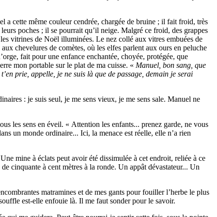
a cette même couleur cendrée, chargée de bruine ; il fait froid, très
leurs poches ; il se pourrait qu’il neige. Malgré ce froid, des grappes
 les vitrines de Noël illuminées. Le nez collé aux vitres embuées de
s aux chevelures de comètes, où les elfes parlent aux ours en peluche
d’orge, fait pour une enfance enchantée, choyée, protégée, que
erre mon portable sur le plat de ma cuisse. «
Manuel, bon sang, que
t’en prie, appelle, je ne suis là que de passage, demain je serai
inaires : je suis seul, je me sens vieux, je me sens sale. Manuel ne
ous les sens en éveil. « Attention les enfants... prenez garde, ne vous
ans un monde ordinaire... Ici, la menace est réelle, elle n’a rien
e mine à éclats peut avoir été dissimulée à cet endroit, reliée à ce
on de cinquante à cent mètres à la ronde. Un appât dévastateur... Un
encombrantes matramines et de mes gants pour fouiller l’herbe le plus
uffle est-elle enfouie là. Il me faut sonder pour le savoir.