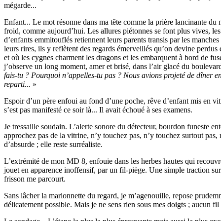
mégarde...
Enfant... Le mot résonne dans ma tête comme la prière lancinante du m
froid, comme aujourd’hui. Les allures piétonnes se font plus vives, les 
d’enfants emmitouflés retiennent leurs parents transis par les manches 
leurs rires, ils y reflètent des regards émerveillés qu’on devine perd
et où les cygnes charment les dragons et les embarquent à bord de fus
j’observe un long moment, amer et brisé, dans l’air glacé du boulevard
fais-tu ? Pourquoi n’appelles-tu pas ? Nous avions projeté de dîner ens
reparti...
»
Espoir d’un père enfoui au fond d’une poche, rêve d’enfant mis en vitrin
s’est pas manifesté ce soir là... Il avait échoué à ses examens.
Je tressaille soudain. L’alerte sonore du détecteur, bourdon funeste ent
approchez pas de la vitrine, n’y touchez pas, n’y touchez surtout pas, r
d’absurde ; elle reste surréaliste.
L’extrémité de mon MD 8, enfouie dans les herbes hautes qui recouvrent
jouet en apparence inoffensif, par un fil-piège. Une simple traction sur
frisson me parcourt.
Sans lâcher la marionnette du regard, je m’agenouille, repose prudemm
délicatement possible. Mais je ne sens rien sous mes doigts ; aucun fil 