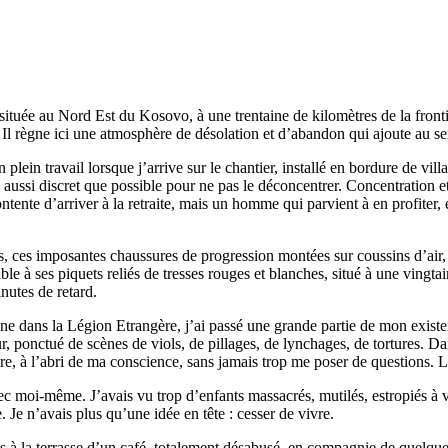
située au Nord Est du Kosovo, à une trentaine de kilomètres de la fronti
Il règne ici une atmosphère de désolation et d’abandon qui ajoute au se
 plein travail lorsque j’arrive sur le chantier, installé en bordure de vi
ssi discret que possible pour ne pas le déconcentrer. Concentration et pa
ente d’arriver à la retraite, mais un homme qui parvient à en profiter, 
es, ces imposantes chaussures de progression montées sur coussins d’air
able à ses piquets reliés de tresses rouges et blanches, situé à une vingt
nutes de retard.
ne dans la Légion Etrangère, j’ai passé une grande partie de mon existen
 ponctué de scènes de viols, de pillages, de lynchages, de tortures. Dans
re, à l’abri de ma conscience, sans jamais trop me poser de questions. L
vec moi-même. J’avais vu trop d’enfants massacrés, mutilés, estropiés à v
e. Je n’avais plus qu’une idée en tête : cesser de vivre.
ais à la terrasse d’un café, totalement désabusé, en compagnie de quelqu