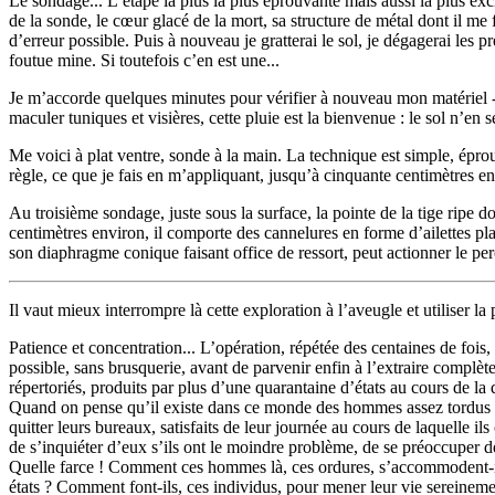
Le sondage... L’étape la plus la plus éprouvante mais aussi la plus exci
de la sonde, le cœur glacé de la mort, sa structure de métal dont il me
d’erreur possible. Puis à nouveau je gratterai le sol, je dégagerai les p
foutue mine. Si toutefois c’en est une...
Je m’accorde quelques minutes pour vérifier à nouveau mon matériel - r
maculer tuniques et visières, cette pluie est la bienvenue : le sol n’en 
Me voici à plat ventre, sonde à la main. La technique est simple, éprouvé
règle, ce que je fais en m’appliquant, jusqu’à cinquante centimètres en
Au troisième sondage, juste sous la surface, la pointe de la tige ripe
centimètres environ, il comporte des cannelures en forme d’ailettes pla
son diaphragme conique faisant office de ressort, peut actionner le pe
Il vaut mieux interrompre là cette exploration à l’aveugle et utiliser 
Patience et concentration... L’opération, répétée des centaines de foi
possible, sans brusquerie, avant de parvenir enfin à l’extraire complèt
répertoriés, produits par plus d’une quarantaine d’états au cours de la
Quand on pense qu’il existe dans ce monde des hommes assez tordus pou
quitter leurs bureaux, satisfaits de leur journée au cours de laquelle il
de s’inquiéter d’eux s’ils ont le moindre problème, de se préoccuper de l
Quelle farce ! Comment ces hommes là, ces ordures, s’accommodent-ils des
états ? Comment font-ils, ces individus, pour mener leur vie sereinemen