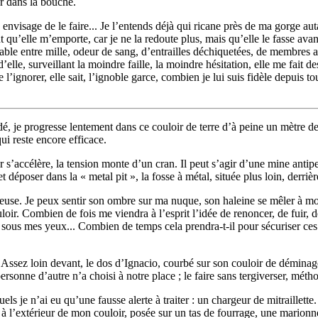
r dans la bouche.
e envisage de le faire... Je l’entends déjà qui ricane près de ma gorge 
t qu’elle m’emporte, car je ne la redoute plus, mais qu’elle le fasse av
ble entre mille, odeur de sang, d’entrailles déchiquetées, de membres arr
d’elle, surveillant la moindre faille, la moindre hésitation, elle me fai
 l’ignorer, elle sait, l’ignoble garce, combien je lui suis fidèle depuis
dé, je progresse lentement dans ce couloir de terre d’à peine un mètre d
ui reste encore efficace.
’accélère, la tension monte d’un cran. Il peut s’agir d’une mine antipers
 déposer dans la « metal pit », la fosse à métal, située plus loin, derriè
ieuse. Je peux sentir son ombre sur ma nuque, son haleine se mêler à mo
couloir. Combien de fois me viendra à l’esprit l’idée de renoncer, de fuir,
sous mes yeux... Combien de temps cela prendra-t-il pour sécuriser ces c
 Assez loin devant, le dos d’Ignacio, courbé sur son couloir de déminage
personne d’autre n’a choisi à notre place ; le faire sans tergiverser, mét
s je n’ai eu qu’une fausse alerte à traiter : un chargeur de mitraillette.
s à l’extérieur de mon couloir, posée sur un tas de fourrage, une marionne