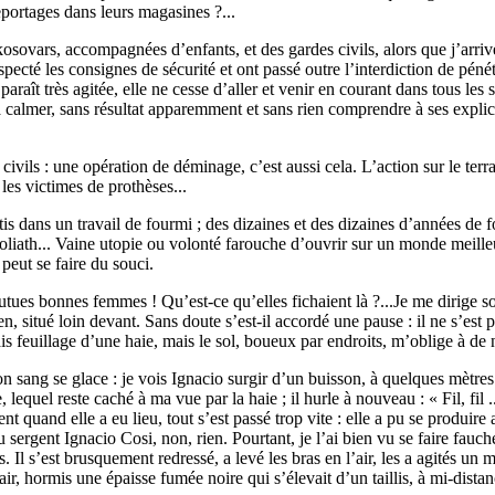
reportages dans leurs magasines ?...
sovars, accompagnées d’enfants, et des gardes civils, alors que j’arrive
specté les consignes de sécurité et ont passé outre l’interdiction de pén
raît très agitée, elle ne cesse d’aller et venir en courant dans tous les 
la calmer, sans résultat apparemment et sans rien comprendre à ses expli
s civils : une opération de déminage, c’est aussi cela. L’action sur le 
 les victimes de prothèses...
s dans un travail de fourmi ; des dizaines et des dizaines d’années de 
oliath... Vaine utopie ou volonté farouche d’ouvrir sur un monde meille
 peut se faire du souci.
ues bonnes femmes ! Qu’est-ce qu’elles fichaient là ?...Je me dirige sou
, situé loin devant. Sans doute s’est-il accordé une pause : il ne s’est p
is feuillage d’une haie, mais le sol, boueux par endroits, m’oblige à d
mon sang se glace : je vois Ignacio surgir d’un buisson, à quelques mètr
lequel reste caché à ma vue par la haie ; il hurle à nouveau : « Fil, fil .
nt quand elle a eu lieu, tout s’est passé trop vite : elle a pu se produire
 au sergent Ignacio Cosi, non, rien. Pourtant, je l’ai bien vu se faire fauche
Il s’est brusquement redressé, a levé les bras en l’air, les a agités un mo
r, hormis une épaisse fumée noire qui s’élevait d’un taillis, à mi-distance