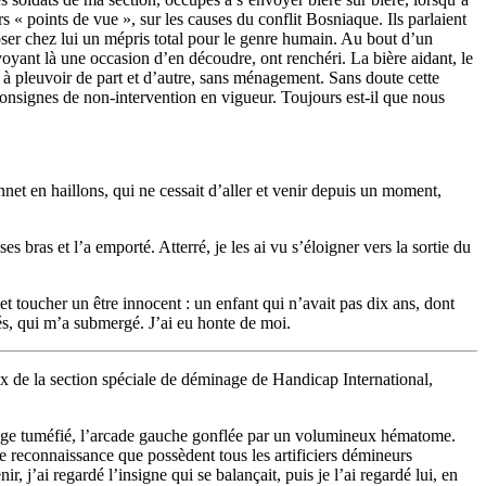
 « points de vue », sur les causes du conflit Bosniaque. Ils parlaient
oser chez lui un mépris total pour le genre humain. Au bout d’un
voyant là une occasion d’en découdre, ont renchéri. La bière aidant, le
is à pleuvoir de part et d’autre, sans ménagement. Sans doute cette
 consignes de non-intervention en vigueur. Toujours est-il que nous
net en haillons, qui ne cessait d’aller et venir depuis un moment,
ses bras et l’a emporté. Atterré, je les ai vu s’éloigner vers la sortie du
t toucher un être innocent : un enfant qui n’avait pas dix ans, dont
és, qui m’a submergé. J’ai eu honte de moi.
ux de la section spéciale de déminage de Handicap International,
sage tuméfié, l’arcade gauche gonflée par un volumineux hématome.
e reconnaissance que possèdent tous les artificiers démineurs
j’ai regardé l’insigne qui se balançait, puis je l’ai regardé lui, en