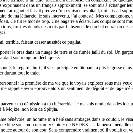
s’exprimaient dans un français approximatif, se sont mis à échanger leurs
ent arrogant et faisait preuve d’un cynisme révoltant, qui laissait supp
aire de ma léthargie, je suis intervenu, j’ai contesté. Mes compagnons, 
xcédait. Ce fut le mot de trop. Une bagarre a éclaté. Les coups se sont m
e à tous, frustrés depuis des mois par l’absence de combat en raison des
ges.
 terrible, faisant cesser aussitôt ce pugilat.
rter le bras dans un nuage de terre et de fumée jailli du sol. Un garçon
regardant son moignon déchiqueté.
nné, le regard ahuri ; il s’est précipité en titubant, a pris le gosse dans 
 durant tout le trajet.
ipersonnel ; la première de ma vie que je voyais exploser sous mes yeux e
e me rappelle avoir éprouvé alors un sentiment de dégoût et de rage mêl
re parvenir ma démission à ma hiérarchie. Je me suis rendu dans les loca
 à Mojkie, non loin de Splitjia.
comme bénévole, un homme m’a hélé sans ambages dans le couloir, le vi
e et a exhibé sous mon nez un « Coin » de NEDEX - la fameuse médaille d
nouée autour de son cou. Sans comprendre vraiment où il voulait en venir, 