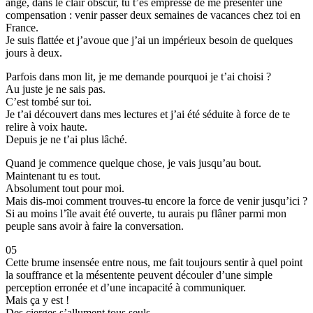
ange, dans le clair obscur, tu t’es empressé de me présenter une
compensation : venir passer deux semaines de vacances chez toi en
France.
Je suis flattée et j’avoue que j’ai un impérieux besoin de quelques
jours à deux.
Parfois dans mon lit, je me demande pourquoi je t’ai choisi ?
Au juste je ne sais pas.
C’est tombé sur toi.
Je t’ai découvert dans mes lectures et j’ai été séduite à force de te
relire à voix haute.
Depuis je ne t’ai plus lâché.
Quand je commence quelque chose, je vais jusqu’au bout.
Maintenant tu es tout.
Absolument tout pour moi.
Mais dis-moi comment trouves-tu encore la force de venir jusqu’ici ?
Si au moins l’île avait été ouverte, tu aurais pu flâner parmi mon
peuple sans avoir à faire la conversation.
05
Cette brume insensée entre nous, me fait toujours sentir à quel point
la souffrance et la mésentente peuvent découler d’une simple
perception erronée et d’une incapacité à communiquer.
Mais ça y est !
Des cierges s’allument tous seuls.