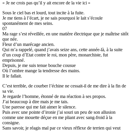
« Je ne crois pas qu’il y ait encore de la vie ici »
Sous le ciel bas et lourd, tout incite à la fuite.
Je me tiens à l’écart, je ne sais pourquoi le lait s’écoule
spontanément de mes seins.
07
Ma rage s’est réveillée, en une matière électrique que je maîtrise sitôt
que née.
Fleur d’un marécage ancien.
Qui m’a rappelé, quand j’avais seize ans, cette année-là, à la suite
d’un coup d’Etat contre le roi, mon père, monarchiste, fut
emprisonné.
Depuis, je me suis tenue bouche cousue
Où l’ombre mange la tendresse des mains.
Il le fallait.
C’est terrible, de courber l’échine ne cessait-il de me dire à la fin de
sa vie.
Je regarde l’homme, étonné de ma réaction à ses propos.
J’ai beaucoup à dire mais je me tais.
Une paresse qui me fait aimer le silence.
Puis avec une pointe d’ironie j’ai souri un peu de son allusion
comme une mouette déçue en me pliant avec sang-froid à la
consigne.
Sans savoir, je réagis mal par ce vieux réflexe de terrien qui veut