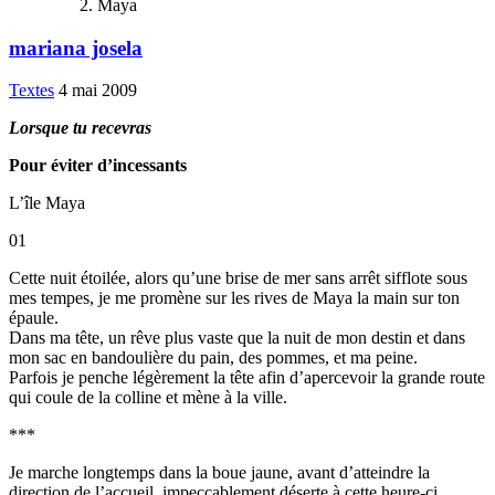
Maya
mariana josela
Textes
4 mai 2009
Lorsque tu recevras
Pour éviter d’incessants
L’île Maya
01
Cette nuit étoilée, alors qu’une brise de mer sans arrêt sifflote sous
mes tempes, je me promène sur les rives de Maya la main sur ton
épaule.
Dans ma tête, un rêve plus vaste que la nuit de mon destin et dans
mon sac en bandoulière du pain, des pommes, et ma peine.
Parfois je penche légèrement la tête afin d’apercevoir la grande route
qui coule de la colline et mène à la ville.
***
Je marche longtemps dans la boue jaune, avant d’atteindre la
direction de l’accueil, impeccablement déserte à cette heure-ci.