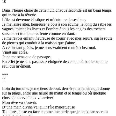
10
Dans l’heure claire de cette nuit, chaque seconde est un beau temps
qui incite à la rêverie.
L’île est devenue élastique et m’entoure de ses bras.
Je me laisse aller, heureuse je bois à son écume, le long du sable les
vagues imitent les livres et l’ombre à tous les angles des rochers
sursaute et tremble très lente comme en riant.
Je me revois enfant, heureuse de courir avec mes sœurs, sur la route
de pierres qui conduit à la maison que j’aime.
A cet instant précis, je me sens vraiment rentrée chez moi.
Vingt ans après.
Je ne me sens que de passage.
En effet je ne suis pas assez éloignée de ce lieu où bat le cœur, le
seul qui m’émeut.
***
11
Loin du tumulte, je me tiens debout, derrière ma fenêtre qui donne
sur la plage, entre une heure du matin et le temps ou où quelque
chose de merveilleux va arriver.
Mon rêve va s’ouvrir.
D’une main divine va jaillir l’île majestueuse
Tout près, juste en face comme une perle que je peux caresser du