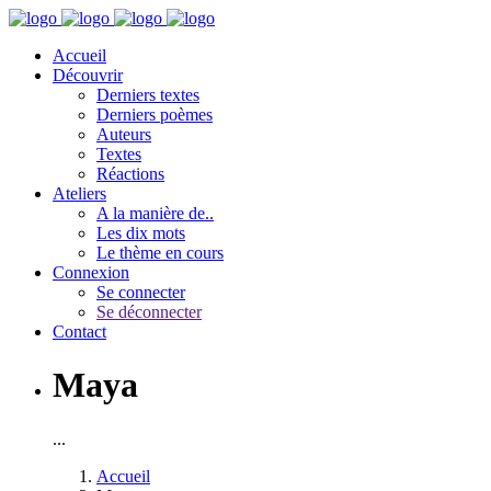
Accueil
Découvrir
Derniers textes
Derniers poèmes
Auteurs
Textes
Réactions
Ateliers
A la manière de..
Les dix mots
Le thème en cours
Connexion
Se connecter
Se déconnecter
Contact
Maya
...
Accueil