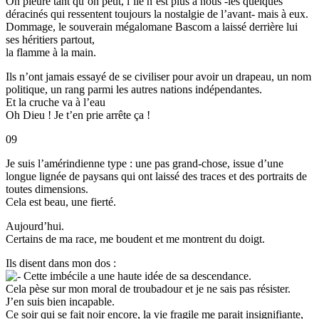
On pleure tant qu’on peut, l’île n’est plus à nous -les quelques
déracinés qui ressentent toujours la nostalgie de l’avant- mais à eux.
Dommage, le souverain mégalomane Bascom a laissé derrière lui
ses héritiers partout,
la flamme à la main.
Ils n’ont jamais essayé de se civiliser pour avoir un drapeau, un nom
politique, un rang parmi les autres nations indépendantes.
Et la cruche va à l’eau
Oh Dieu ! Je t’en prie arrête ça !
09
Je suis l’amérindienne type : une pas grand-chose, issue d’une
longue lignée de paysans qui ont laissé des traces et des portraits de
toutes dimensions.
Cela est beau, une fierté.
Aujourd’hui.
Certains de ma race, me boudent et me montrent du doigt.
Ils disent dans mon dos :
Cette imbécile a une haute idée de sa descendance.
Cela pèse sur mon moral de troubadour et je ne sais pas résister.
J’en suis bien incapable.
Ce soir qui se fait noir encore, la vie fragile me parait insignifiante,