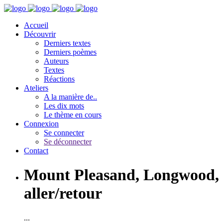
Accueil
Découvrir
Derniers textes
Derniers poèmes
Auteurs
Textes
Réactions
Ateliers
A la manière de..
Les dix mots
Le thème en cours
Connexion
Se connecter
Se déconnecter
Contact
Mount Pleasand, Longwood,
aller/retour
...