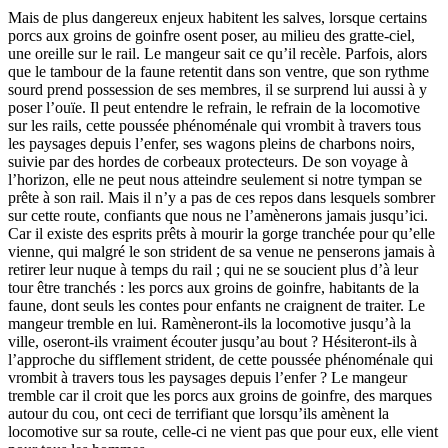
Mais de plus dangereux enjeux habitent les salves, lorsque certains
porcs aux groins de goinfre osent poser, au milieu des gratte-ciel,
une oreille sur le rail. Le mangeur sait ce qu’il recèle. Parfois, alors
que le tambour de la faune retentit dans son ventre, que son rythme
sourd prend possession de ses membres, il se surprend lui aussi à y
poser l’ouïe. Il peut entendre le refrain, le refrain de la locomotive
sur les rails, cette poussée phénoménale qui vrombit à travers tous
les paysages depuis l’enfer, ses wagons pleins de charbons noirs,
suivie par des hordes de corbeaux protecteurs. De son voyage à
l’horizon, elle ne peut nous atteindre seulement si notre tympan se
prête à son rail. Mais il n’y a pas de ces repos dans lesquels sombrer
sur cette route, confiants que nous ne l’amènerons jamais jusqu’ici.
Car il existe des esprits prêts à mourir la gorge tranchée pour qu’elle
vienne, qui malgré le son strident de sa venue ne penserons jamais à
retirer leur nuque à temps du rail ; qui ne se soucient plus d’à leur
tour être tranchés : les porcs aux groins de goinfre, habitants de la
faune, dont seuls les contes pour enfants ne craignent de traiter. Le
mangeur tremble en lui. Ramèneront-ils la locomotive jusqu’à la
ville, oseront-ils vraiment écouter jusqu’au bout ? Hésiteront-ils à
l’approche du sifflement strident, de cette poussée phénoménale qui
vrombit à travers tous les paysages depuis l’enfer ? Le mangeur
tremble car il croit que les porcs aux groins de goinfre, des marques
autour du cou, ont ceci de terrifiant que lorsqu’ils amènent la
locomotive sur sa route, celle-ci ne vient pas que pour eux, elle vient