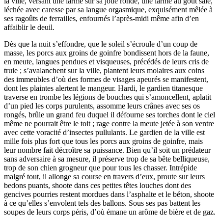
la ville, versant une larme sur sa joue ronde, une larme au goût salé,
léchée avec caresse par sa langue orgasmique, exquisément mêlée à
ses ragoûts de ferrailles, enfournés l’après-midi même afin d’en
affaiblir le deuil.
Dès que la nuit s’effondre, que le soleil s’écroule d’un coup de
masse, les porcs aux groins de goinfre bondissent hors de la faune,
en meute, langues pendues et visqueuses, précédés de leurs cris de
truie ; s’avalanchent sur la ville, plantent leurs molaires aux coins
des immeubles d’où des formes de visages apeurés se manifestent,
dont les plaintes alertent le mangeur. Hardi, le gardien titanesque
traverse en trombe les légions de bouches qui s’amoncellent, aplatit
d’un pied les corps purulents, assomme leurs crânes avec ses os
rongés, brûle un grand feu duquel il défourne ses torches dont le ciel
même ne pourrait être le toit ; rage contre la meute jetée à son ventre
avec cette voracité d’insectes pullulants. Le gardien de la ville est
mille fois plus fort que tous les porcs aux groins de goinfre, mais
leur nombre fait décroître sa puissance. Bien qu’il soit un prédateur
sans adversaire à sa mesure, il préserve trop de sa bête belliqueuse,
trop de son chien grogneur que pour tous les chasser. Intrépide
malgré tout, il allonge sa course en travers d’eux, proute sur leurs
bedons puants, shoote dans ces petites têtes louches dont des
gencives pourries restent mordues dans l’asphalte et le béton, shoote
à ce qu’elles s’envolent tels des ballons. Sous ses pas battent les
soupes de leurs corps péris, d’où émane un arôme de bière et de gaz.