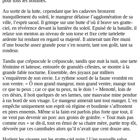
pour tous les hommes.
Au sortir de la lutte, cependant que les cadavres bronzent
tranquillement du soleil, le mangeur délaisse l’agglomération de sa
ville, l’esprit saoul. Il grimpe sur une butte d’où il brave ses gratte-
ciel, en révérence devant la lumière du soleil. Epuisé de la bataille, il
relaxe son menton au niveau de son torse et fixe cette tartelette
ardente lui rendant en regard sa majesté. Il aimerait tant être muni
d’une bouche assez grande pour s’en nourrir, tant son goût, tant sa
rondeur.
Tandis que crépuscule le crépuscule, tandis que nuit la nuit, une tarte
féminine et laiteuse, entourée de granulés célestes, se montre à la
grande fable nocturne. Ensemble, des joyaux par milliers
s’enquièrent de son envie. Le rythme sourd de la faune vrombit en
son ventre. « Ô mon grand mangeur, mon grand ventre, mange tout
ce que tu peux ; car ce que tu peux, tu le dois ! » Menotté, loin de
ces désirs, il boit quelques de ses larmes, une mauvaise mine pendue
à ras bord de son visage. Le mangeur aimerait tant tout manger. L’en
empêche uniquement son esprit où régime et boulimie s’affrontent
en pires ennemis. Même si la faim est parfois plus forte que tout, il
ne veut pas devenir un porc aux groins de goinfre. « Tout mais pas
comme eux » se dit-il, tout en émoi de sa chaire mère, partie trop tôt,
dévorée par ces cannibales alors qu’il n’avait que cent douze ans.
Hurlent les visages sur les gratte-ciel noirs ! Une nouvelle salve