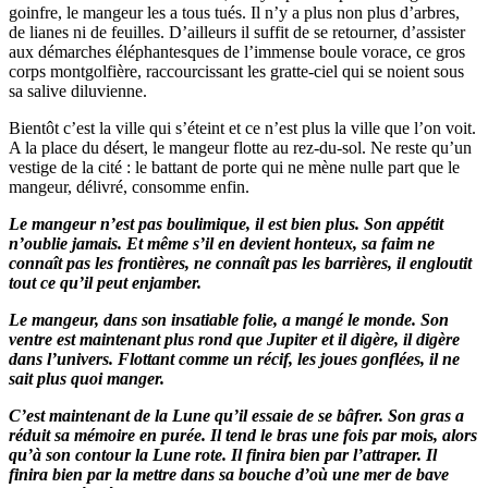
goinfre, le mangeur les a tous tués. Il n’y a plus non plus d’arbres,
de lianes ni de feuilles. D’ailleurs il suffit de se retourner, d’assister
aux démarches éléphantesques de l’immense boule vorace, ce gros
corps montgolfière, raccourcissant les gratte-ciel qui se noient sous
sa salive diluvienne.
Bientôt c’est la ville qui s’éteint et ce n’est plus la ville que l’on voit.
A la place du désert, le mangeur flotte au rez-du-sol. Ne reste qu’un
vestige de la cité : le battant de porte qui ne mène nulle part que le
mangeur, délivré, consomme enfin.
Le mangeur n’est pas boulimique, il est bien plus. Son appétit
n’oublie jamais. Et même s’il en devient honteux, sa faim ne
connaît pas les frontières, ne connaît pas les barrières, il engloutit
tout ce qu’il peut enjamber.
Le mangeur, dans son insatiable folie, a mangé le monde. Son
ventre est maintenant plus rond que Jupiter et il digère, il digère
dans l’univers. Flottant comme un récif, les joues gonflées, il ne
sait plus quoi manger.
C’est maintenant de la Lune qu’il essaie de se bâfrer. Son gras a
réduit sa mémoire en purée. Il tend le bras une fois par mois, alors
qu’à son contour la Lune rote. Il finira bien par l’attraper. Il
finira bien par la mettre dans sa bouche d’où une mer de bave