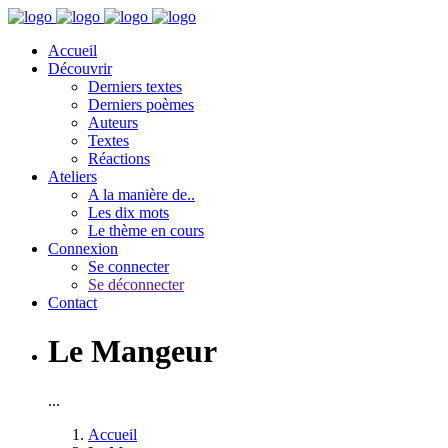
Accueil
Découvrir
Derniers textes
Derniers poèmes
Auteurs
Textes
Réactions
Ateliers
A la manière de..
Les dix mots
Le thème en cours
Connexion
Se connecter
Se déconnecter
Contact
Le Mangeur
...
Accueil