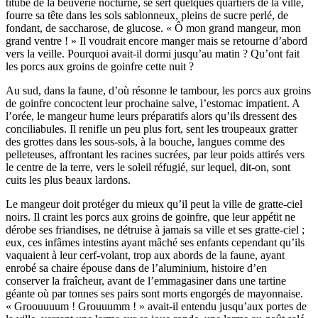
titube de la beuverie nocturne, se sert quelques quartiers de la ville,
fourre sa tête dans les sols sablonneux, pleins de sucre perlé, de
fondant, de saccharose, de glucose. « Ô mon grand mangeur, mon
grand ventre ! » Il voudrait encore manger mais se retourne d’abord
vers la veille. Pourquoi avait-il dormi jusqu’au matin ? Qu’ont fait
les porcs aux groins de goinfre cette nuit ?
Au sud, dans la faune, d’où résonne le tambour, les porcs aux groins
de goinfre concoctent leur prochaine salve, l’estomac impatient. A
l’orée, le mangeur hume leurs préparatifs alors qu’ils dressent des
conciliabules. Il renifle un peu plus fort, sent les troupeaux gratter
des grottes dans les sous-sols, à la bouche, langues comme des
pelleteuses, affrontant les racines sucrées, par leur poids attirés vers
le centre de la terre, vers le soleil réfugié, sur lequel, dit-on, sont
cuits les plus beaux lardons.
Le mangeur doit protéger du mieux qu’il peut la ville de gratte-ciel
noirs. Il craint les porcs aux groins de goinfre, que leur appétit ne
dérobe ses friandises, ne détruise à jamais sa ville et ses gratte-ciel ;
eux, ces infâmes intestins ayant mâché ses enfants cependant qu’ils
vaquaient à leur cerf-volant, trop aux abords de la faune, ayant
enrobé sa chaire épouse dans de l’aluminium, histoire d’en
conserver la fraîcheur, avant de l’emmagasiner dans une tartine
géante où par tonnes ses pairs sont morts engorgés de mayonnaise.
« Groouuuum ! Grouuumm ! » avait-il entendu jusqu’aux portes de