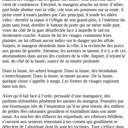
vient de commencer. Electrisé, le mangeur arrache un tronc d’arbre,
part bride abattue vers la ville, crie tous ses poumons sur sa route. A
peine entré à toutes jambes par l’arc principal, il sonde les allées
vides : derrière la statue à l’effigie de son grand-père, à l’intérieur du
puits sans fond, derrière le battant de porte qui ne mène nulle part,
voire du côté de la gare désaffectée face à laquelle le rail est
droitement couché. Autour de lui les visages continuent leurs
plaintes, ne lui offrant aucun indice sur le danger qui les affole.
Surpris, le mangeur déambule dans la ville, à la recherche des porcs
aux groins de goinfre. Alentour, les avenues se taisent, il n’y a de ces
abominations dans aucun des couloirs de la ville. Inquiet, il rejoint le
sud, du côté de la faune, source de sa misère profonde.
Dans la faune, les arbres bougent. Dans la faune, des brouhahas
s’entrechoquent. Dans la faune, la meute jacasse. De la faune,
quelque chose s’apprête à surgir. Les formes de visages rugissent
dans son dos.
Alors qu’il fait face à l’orée, persuadé d’une manigance, des
parfums irrésistibles pénètrent les narines du mangeur. Poussées par
une bourrasque née de l’inspiration qu’il ne peut retenir, des milliers
de petites fées odorantes grouillent et fourmillent dans son antre
nasal. Au toucher des effluves les enjambant, ses vibrisses frétillent,
s’ouvrent aux senteurs remontant à ses cornets qui goulûment se
délectent de l’abordage dont ils sont les victimes. Tout s’efface dans