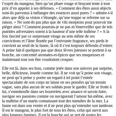
l’esprit du mangeur, bien qu’un phare rouge et bruyant tente à tout
prix d’en appeler à ses défenses. « Comment des êtres aussi abjects
sont-ils parvenus à mélanger des essences aussi pures ? » admire-t-il
alors que déjà sa vision s’étrangle, qu’une trappe se referme sur sa
raison. « Ne sont-ils pas plus que de vils morpions pour pouvoir me
piéger ainsi ? Comment pourrais-je ne pas m’émerveiller que de tels
putrides adversaires soient à la hauteur d’une telle traîtrise ? » A la
fois fasciné par ce surprenant virage au sein même de ses
convictions et l’âme floutée par l’enivrante fragrance, ses pieds le
convient au seuil de la faune, là où il s’est toujours défendu d’entrer.
A peine fait-il quelques pas que deux lèvres juteuses se portent à sa
bouche, un concentré aromates-et-épices que ses muqueuses et
maintenant tout son être voudraient croquer.
Elle est là, dans ses bras, comme jetée dans son univers par surprise,
belle, délicieuse, lourde comme lui. Il ne voit qu’à peine son visage,
ne peut qu’à peine y porter un regard à tel point l’entrée
spectaculaire de son corps ne laisse en ses pensées qu’un terrain
vague, sans plus aucun de ses soldats pour le garder. Elle se frotte à
lui, s’emmitoufle dans ses bourrelets avec aisance et savoir-faire,
navigue ses passions comme on naviguerait l’amour lui-même, avec
la maîtrise d’un marin connaissant tout des tumultes de la mer. La
faune est dans son ventre et il ne peut plus qu’entendre son tambour.
Il est le mangeur, le plus fort de tous les êtres, celui qui survit aux
plus longues famines. Il est la bouche qui se sert de toutes les