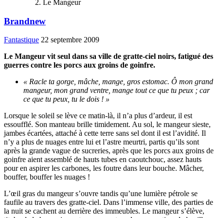
Le Mangeur
Brandnew
Fantastique
22 septembre 2009
Le Mangeur vit seul dans sa ville de gratte-ciel noirs, fatigué des
guerres contre les porcs aux groins de goinfre.
« Racle ta gorge, mâche, mange, gros estomac. Ô mon grand
mangeur, mon grand ventre, mange tout ce que tu peux ; car
ce que tu peux, tu le dois ! »
Lorsque le soleil se lève ce matin-là, il n’a plus d’ardeur, il est
essoufflé. Son manteau brille timidement. Au sol, le mangeur sieste,
jambes écartées, attaché à cette terre sans sel dont il est l’avidité. Il
n’y a plus de nuages entre lui et l’astre meurtri, partis qu’ils sont
après la grande vague de sucreries, après que les porcs aux groins de
goinfre aient assemblé de hauts tubes en caoutchouc, assez hauts
pour en aspirer les carbones, les foutre dans leur bouche. Mâcher,
bouffer, bouffer les nuages !
L’œil gras du mangeur s’ouvre tandis qu’une lumière pétrole se
faufile au travers des gratte-ciel. Dans l’immense ville, des parties de
la nuit se cachent au derrière des immeubles. Le mangeur s’élève,