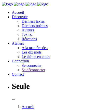
Accueil
Découvrir
Derniers textes
Derniers poèmes
Auteurs
Textes
Réactions
Ateliers
A la manière de..
Les dix mots
Le thème en cours
Connexion
Se connecter
Se déconnecter
Contact
Seule
...
Accueil