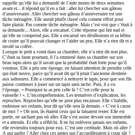
rappelle qu’elle lui a demandé de l’aide moins de deux semaines
avant et... il répond qu’il en a fait : aller lui chercher son gâteau
d’anniversaire. Aller chercher son gâteau d’anniversaire est une
tâche ménagère. Elle aurait plutôt classé cela comme effort pour
faire plaisir. Pas comme tâche ménagère. Mais c’est vrai que c’était à
sa demande... Alors, elle a encaissé. Cette réponse qui fait mal et
qu’elle ne comprend pas. Elle a encaissé ses désillusions et sa bêtise
de croire qu’il pouvait changer et l’aider un peu. Elle n’a rien dit et a
ravalé sa colère.
Lorsque le petit a vomi dans sa chambre, elle n’a rien dit non plus.
C’était sa faute pourtant, il l’a emmené dans sa chambre sur son
beau tapis alors qu’il savait que la probabilité était forte pour qu’il
vomisse. Elle a pris une éponge, en faisant attention de prendre celle
qui était neuve, parce qu’il avait dit qu’il jetait l’ancienne destinée
aux salissures. Elle a commencé à nettoyer le tapis, pour que son fils
puisse continuer à jouer sur un tapis sans tache. Puis, il a vu
l’éponge. « Pourquoi tu as pris celle là ? C’est celle pour la
vaisselle ! ». L’incompréhension. Les tentatives d’explication, les
reproches. Reproches qu’elle ne peut plus encaisser. Elle s’habille,
embrasse ses enfants, leur dit qu’elle sera là demain. « C’est à cause
de moi ? » Oh non, ils étaient ceux qui la faisaient rester. Elle est
partie, ne sachant pas où aller. Elle s’est assise devant son immeuble
et a attendu. Et elle a réfléchi. Il ne lui enlèvera jamais ses enfants,
elle reviendra toujours pour eux. C’est une certitude. Mais où aller ?
A qui parler ? Aller chez ces amies qui l’accueilleraient à coup sûr ?