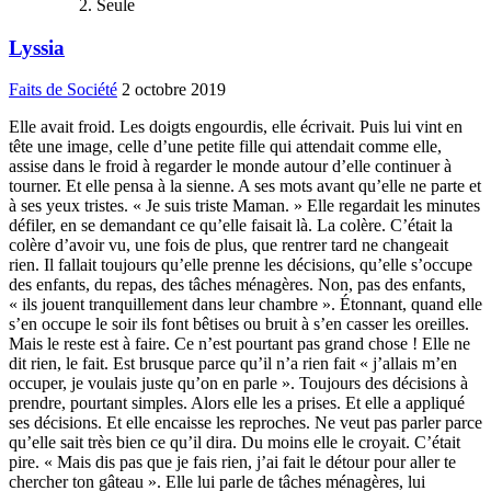
Seule
Lyssia
Faits de Société
2 octobre 2019
Elle avait froid. Les doigts engourdis, elle écrivait. Puis lui vint en
tête une image, celle d’une petite fille qui attendait comme elle,
assise dans le froid à regarder le monde autour d’elle continuer à
tourner. Et elle pensa à la sienne. A ses mots avant qu’elle ne parte et
à ses yeux tristes. « Je suis triste Maman. » Elle regardait les minutes
défiler, en se demandant ce qu’elle faisait là. La colère. C’était la
colère d’avoir vu, une fois de plus, que rentrer tard ne changeait
rien. Il fallait toujours qu’elle prenne les décisions, qu’elle s’occupe
des enfants, du repas, des tâches ménagères. Non, pas des enfants,
« ils jouent tranquillement dans leur chambre ». Étonnant, quand elle
s’en occupe le soir ils font bêtises ou bruit à s’en casser les oreilles.
Mais le reste est à faire. Ce n’est pourtant pas grand chose ! Elle ne
dit rien, le fait. Est brusque parce qu’il n’a rien fait « j’allais m’en
occuper, je voulais juste qu’on en parle ». Toujours des décisions à
prendre, pourtant simples. Alors elle les a prises. Et elle a appliqué
ses décisions. Et elle encaisse les reproches. Ne veut pas parler parce
qu’elle sait très bien ce qu’il dira. Du moins elle le croyait. C’était
pire. « Mais dis pas que je fais rien, j’ai fait le détour pour aller te
chercher ton gâteau ». Elle lui parle de tâches ménagères, lui