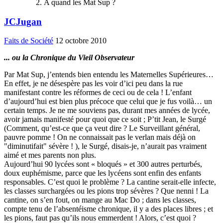
A quand les Mat Sup ?
JCJugan
Faits de Société
12 octobre 2010
... ou la Chronique du Vieil Observateur
Par Mat Sup, j’entends bien entendu les Maternelles Supérieures…
En effet, je ne désespère pas les voir d’ici peu dans la rue
manifestant contre les réformes de ceci ou de cela ! L’enfant
d’aujourd’hui est bien plus précoce que celui que je fus voilà… un
certain temps. Je ne me souviens pas, durant mes années de lycée,
avoir jamais manifesté pour quoi que ce soit ; P’tit Jean, le Surgé
(Comment, qu’est-ce que ça veut dire ? Le Surveillant général,
pauvre pomme ! On ne connaissait pas le verlan mais déjà on
"diminutifait" sévère ! ), le Surgé, disais-je, n’aurait pas vraiment
aimé et mes parents non plus.
Aujourd’hui 90 lycées sont « bloqués » et 300 autres perturbés,
doux euphémisme, parce que les lycéens sont enfin des enfants
responsables. C’est quoi le problème ? La cantine serait-elle infecte,
les classes surchargées ou les pions trop sévères ? Que nenni ! La
cantine, on s’en fout, on mange au Mac Do ; dans les classes,
compte tenu de l’absentéisme chronique, il y a des places libres ; et
les pions, faut pas qu’ils nous emmerdent ! Alors, c’est quoi ?