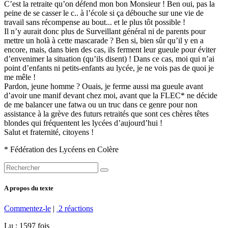
C’est la retraite qu’on défend mon bon Monsieur ! Ben oui, pas la
peine de se casser le c.. à l’école si ça débouche sur une vie de
travail sans récompense au bout... et le plus tôt possible !
Il n’y aurait donc plus de Surveillant général ni de parents pour
mettre un holà à cette mascarade ? Ben si, bien sûr qu’il y en a
encore, mais, dans bien des cas, ils ferment leur gueule pour éviter
d’envenimer la situation (qu’ils disent) ! Dans ce cas, moi qui n’ai
point d’enfants ni petits-enfants au lycée, je ne vois pas de quoi je
me mêle !
Pardon, jeune homme ? Ouais, je ferme aussi ma gueule avant
d’avoir une manif devant chez moi, avant que la FLEC* ne décide
de me balancer une fatwa ou un truc dans ce genre pour non
assistance à la grève des futurs retraités que sont ces chères têtes
blondes qui fréquentent les lycées d’aujourd’hui !
Salut et fraternité, citoyens !
* Fédération des Lycéens en Colère
A propos du texte
Commentez-le
|
2 réactions
Lu : 1597 fois