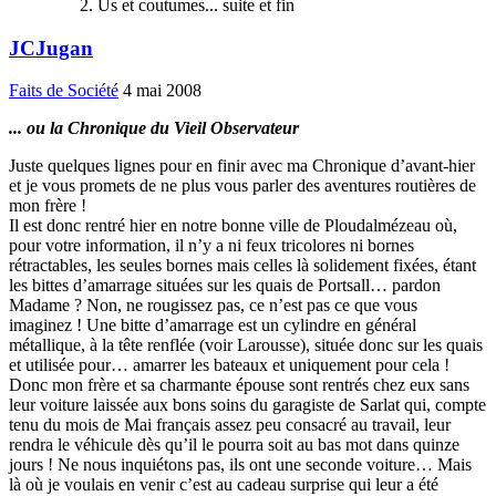
Us et coutumes... suite et fin
JCJugan
Faits de Société
4 mai 2008
... ou la Chronique du Vieil Observateur
Juste quelques lignes pour en finir avec ma Chronique d’avant-hier
et je vous promets de ne plus vous parler des aventures routières de
mon frère !
Il est donc rentré hier en notre bonne ville de Ploudalmézeau où,
pour votre information, il n’y a ni feux tricolores ni bornes
rétractables, les seules bornes mais celles là solidement fixées, étant
les bittes d’amarrage situées sur les quais de Portsall… pardon
Madame ? Non, ne rougissez pas, ce n’est pas ce que vous
imaginez ! Une bitte d’amarrage est un cylindre en général
métallique, à la tête renflée (voir Larousse), située donc sur les quais
et utilisée pour… amarrer les bateaux et uniquement pour cela !
Donc mon frère et sa charmante épouse sont rentrés chez eux sans
leur voiture laissée aux bons soins du garagiste de Sarlat qui, compte
tenu du mois de Mai français assez peu consacré au travail, leur
rendra le véhicule dès qu’il le pourra soit au bas mot dans quinze
jours ! Ne nous inquiétons pas, ils ont une seconde voiture… Mais
là où je voulais en venir c’est au cadeau surprise qui leur a été