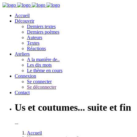
Accueil
Découvrir
Derniers textes
Derniers poèmes
Auteurs
Textes
Réactions
Ateliers
A la manière de..
Les dix mots
Le thème en cours
Connexion
Se connecter
Se déconnecter
Contact
Us et coutumes... suite et fin
...
Accueil