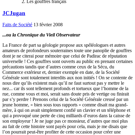
Les gouffres français
JCJugan
Faits de Société
13 février 2008
...ou la Chronique du Vieil Observateur
La France de part sa géologie propose aux spéléologues et autres
amateurs de profondeurs souterraines toute une panoplie de gouffres
dont je ne citerai pour mémoire que celui de Padirac de réputation
universelle ! Ces gouffres sont ouverts au public en prenant certaines
précautions tandis que d’autres comme ceux de la Sécu, du
Commerce extérieur et, dernier exemple en date, de la Société
Générale sont totalement interdits aux non initiés ! On se contente de
nous dire qu’ils existent mais qu’il ne faut surtout pas y mettre le
nez... car ils sont tellement profonds et tortueux que l’homme de la
rue, comme vous et moi, serait sans doute pris de vertige ou finirait
par s’y perdre ! Prenons celui de la Société Générale creusé par un
jeune homme, « bien sous tous rapports » comme disait ma grand-
mère, à qui on avait simplement confié un clavier et un téléphone et
qui a provoqué une perte de cinq milliards d’euros dans la caisse de
son employeur ! Je ne juge pas ce monsieur, d’autres que moi plus
au fait de cette histoire sont payés pour cela, mais je me disais que
l’on pourrait peut-être profiter de cette occasion pour créer une