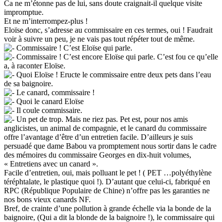
Ca ne m’étonne pas de lui, sans doute craignait-il quelque visite
impromptue.
Et ne m’interrompez-plus !
Eloïse donc, s’adresse au commissaire en ces termes, oui ! Faudrait
voir à suivre un peu, je ne vais pas tout répéter tout de même.
Commissaire ! C’est Eloïse qui parle.
Commissaire ! C’est encore Eloïse qui parle. C’est fou ce qu’elle
a, à raconter Eloïse.
Quoi Eloïse ! Eructe le commissaire entre deux pets dans l’eau
de sa baignoire.
Le canard, commissaire !
Quoi le canard Eloïse
Il coule commissaire.
Un pet de trop. Mais ne riez pas. Pet est, pour nos amis
anglicistes, un animal de compagnie, et le canard du commissaire
offre l’avantage d’être d’un entretien facile. D’ailleurs je suis
persuadé que dame Babou va promptement nous sortir dans le cadre
des mémoires du commissaire Georges en dix-huit volumes,
« Entretiens avec un canard ».
Facile d’entretien, oui, mais polluant le pet ! ( PET …polyéthylène
téréphtalate, le plastique quoi !). D’autant que celui-ci, fabriqué en
RPC (République Populaire de Chine) n’offre pas les garanties ne
nos bons vieux canards NF.
Bref, de crainte d’une pollution à grande échelle via la bonde de la
baignoire, (Qui a dit la blonde de la baignoire !), le commissaire qui