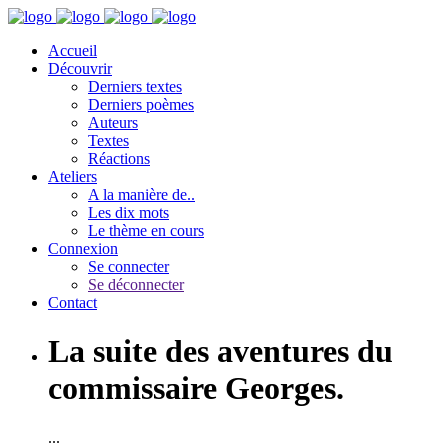
Accueil
Découvrir
Derniers textes
Derniers poèmes
Auteurs
Textes
Réactions
Ateliers
A la manière de..
Les dix mots
Le thème en cours
Connexion
Se connecter
Se déconnecter
Contact
La suite des aventures du
commissaire Georges.
...