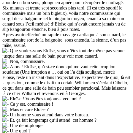
abonde en bon sens, plonge en apnée pour récupérer le naufragé.
Six minutes et trente sept secondes plus tard, (Il est très sportif le
commissaire mais un brin bigleux), voila notre commissaire qui
surgit de sa baignoire tel le pingouin moyen, tenant à sa main son
canard sous l’œil médusé d’Eloïse qui n’avait encore jamais vu de
slip kangourou étanche, bleu à pois roses.
Après avoir effectué un rapide massage cardiaque à son canard, le
commissaire sort de la baignoire, sous entendu, la sienne, d’un pas
mâle, assuré.
Que voulez-vous Eloïse, vous n’êtes tout de même pas venue
jusque dans ma salle de bain pour voir mon canard.
Non, commissaire.
Alors ! Eloïse, qu’est-ce donc qui me vaut cette irruption
soudaine (Une irruption a … oui on l’a déjà souligné, merci)
Eloïse, reste un instant dans l’expectative. Expectative de quoi, là est
la question, comme le disait un certain William en s’écriant Othello,
ce qui dans une salle de bain peu sembler paradoxal. Mais laissons
là ce cher William et revenons-en à Georges.
Eloïse ! Vous êtes toujours avec moi ?
Ca y est, commissaire !
Mais encore Eloïse ?
Un homme vous attend dans votre bureau.
Et, ça fait longtemps qu’il attend, cet homme ?
Une demi-plonge.
Une quoi ?