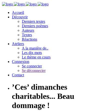
Accueil
Découvrir
Derniers textes
Derniers poèmes
Auteurs
Textes
Réactions
Ateliers
A la manière de..
Les dix mots
Le thème en cours
Connexion
Se connecter
Se déconnecter
Contact
’Ces’ dimanches
charitables... Beau
dommage !