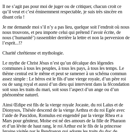
Il ne s’agit pas pour moi de juger ou de critiquer, chacun croit ce
qu’il veut et c’est éminemment respectable, je suis très sincère en
disant cela !
Je me demande moi s’il n’y a pas lieu, quelque soit l’endroit où nous
nous trouvons, et peu importe celui qui prétend l’avoir écrite, de
nous (’humanité’) rassembler derrière la lettre et non la perversion de
l’esprit...!?
Charité chrétienne et mythologie.
Le mythe de Christ Jésus n’est qu’un décalque des légendes
communes à tous les peuples, à tous les pays, à tous les temps. Le
thème central est le même et peut se ramener à un schéma commun
assez simple : Le héros est le fils d’une vierge royale, d’un père roi
ou de sang royal et aussi d’un dieu qui intervient dans la fécondation
soit sous les traits du mari, soit sous l’aspect d’un ange ou d’un
phénomène naturel.
Ainsi Œdipe est fils de la vierge royale Jocaste, du roi Laïus et de
Dionysos, Thésée descend de la vierge Aethra et du roi Egée avec
l’aide de Pascidon, Romulus est engendré par la vierge Rhea et a
Mars pour géniteur, Moïse est né des amours de la fille de Pharaon
et d’un lévite de haut rang, le roi Arthur est le fils de la princesse
Igraine visitée par le Pendragon qui adopte les traits du duc de