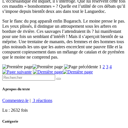
L’ecclésiastique est inquiet, il s’interroge. Que lui réservent cette fois
ces maudits « bonshommes » ? Quelle est l’utilité de ces débats qu’il
s’impose depuis bientôt deux ans dans tout le Languedoc.
Sur le flanc du pog apparaît enfin Bugarach. Le moine presse le pas.
Les yeux plissés, il distingue un attroupement sous les arbres en
bordure de rivière. Ces sauvages l’attendraient ils ? lui manifestant
pour une fois un semblant d’intérêt ! Mais il s’aperçoit bientôt de sa
méprise. Une trentaine de manants, des femmes et des hommes tous
plus noirauds les uns que les autres encerclent une pauvre fille et la
conspuent copieusement dans un mélange de catalan et de pyrénéen
que le moine ne comprend pas.
1
2
3
4
A propos du texte
Commentez-le
|
3 réactions
Lu : 2632 fois
Catégorie