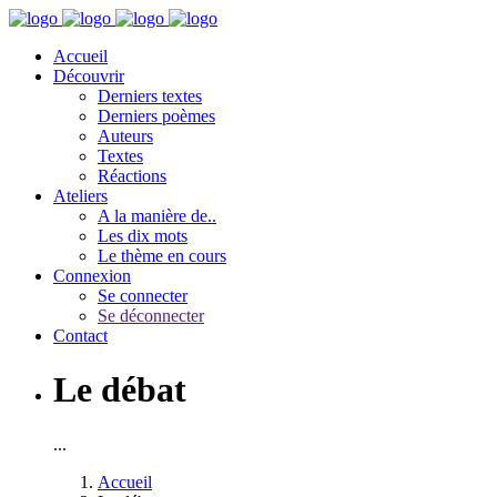
Accueil
Découvrir
Derniers textes
Derniers poèmes
Auteurs
Textes
Réactions
Ateliers
A la manière de..
Les dix mots
Le thème en cours
Connexion
Se connecter
Se déconnecter
Contact
Le débat
...
Accueil