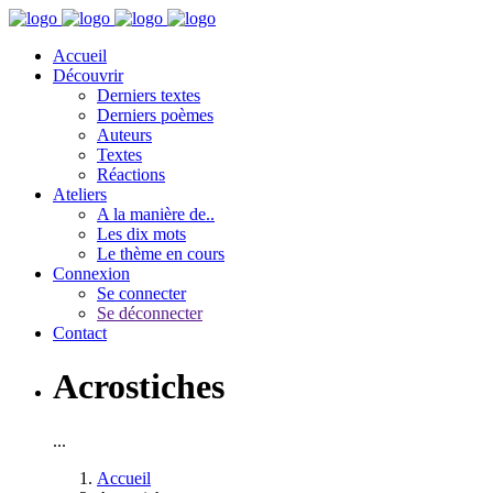
Accueil
Découvrir
Derniers textes
Derniers poèmes
Auteurs
Textes
Réactions
Ateliers
A la manière de..
Les dix mots
Le thème en cours
Connexion
Se connecter
Se déconnecter
Contact
Acrostiches
...
Accueil