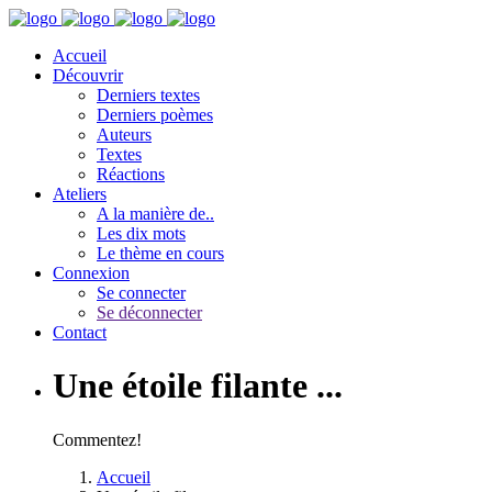
Accueil
Découvrir
Derniers textes
Derniers poèmes
Auteurs
Textes
Réactions
Ateliers
A la manière de..
Les dix mots
Le thème en cours
Connexion
Se connecter
Se déconnecter
Contact
Une étoile filante ...
Commentez!
Accueil