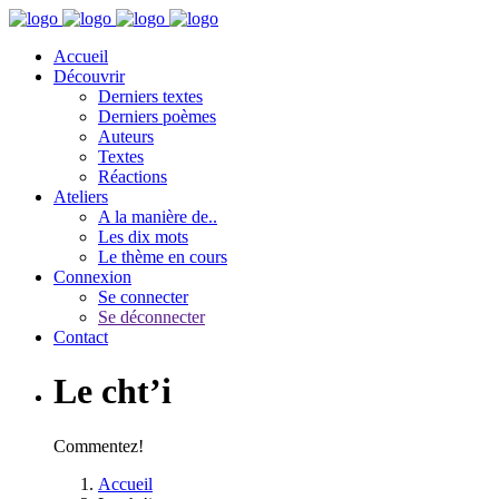
Accueil
Découvrir
Derniers textes
Derniers poèmes
Auteurs
Textes
Réactions
Ateliers
A la manière de..
Les dix mots
Le thème en cours
Connexion
Se connecter
Se déconnecter
Contact
Le cht’i
Commentez!
Accueil