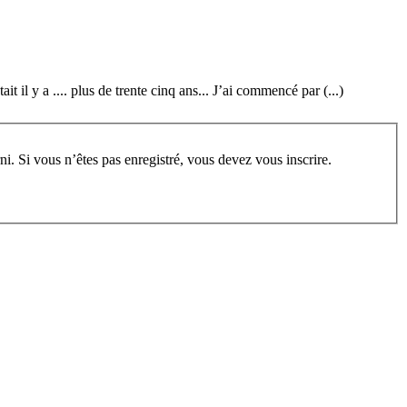
 il y a .... plus de trente cinq ans... J’ai commencé par (...)
rum, vous devez vous enregistrer au préalable. Merci d’indiquer ci-dessous l’identifiant personnel qui vous a été fourni. Si vous n’êtes pas enregistré, vous devez vous inscrire.