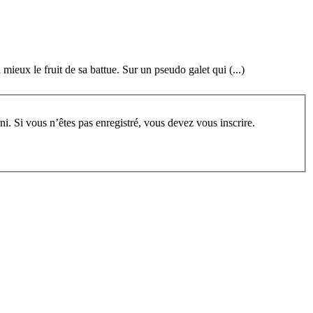
mieux le fruit de sa battue. Sur un pseudo galet qui (...)
rum, vous devez vous enregistrer au préalable. Merci d’indiquer ci-dessous l’identifiant personnel qui vous a été fourni. Si vous n’êtes pas enregistré, vous devez vous inscrire.