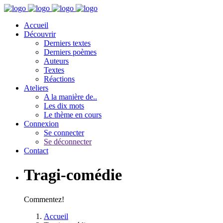
Accueil
Découvrir
Derniers textes
Derniers poèmes
Auteurs
Textes
Réactions
Ateliers
A la manière de..
Les dix mots
Le thème en cours
Connexion
Se connecter
Se déconnecter
Contact
Tragi-comédie
Commentez!
Accueil