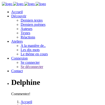
Accueil
Découvrir
Derniers textes
Derniers poèmes
Auteurs
Textes
Réactions
Ateliers
A la manière de..
Les dix mots
Le thème en cours
Connexion
Se connecter
Se déconnecter
Contact
Delphine
Commentez!
Accueil