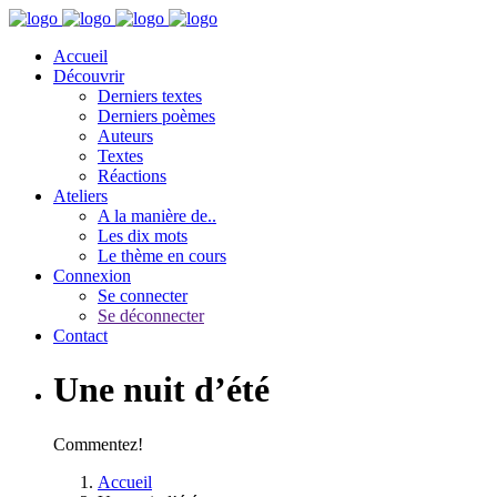
Accueil
Découvrir
Derniers textes
Derniers poèmes
Auteurs
Textes
Réactions
Ateliers
A la manière de..
Les dix mots
Le thème en cours
Connexion
Se connecter
Se déconnecter
Contact
Une nuit d’été
Commentez!
Accueil