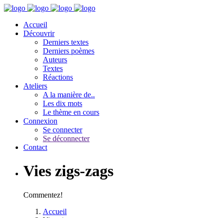
Accueil
Découvrir
Derniers textes
Derniers poèmes
Auteurs
Textes
Réactions
Ateliers
A la manière de..
Les dix mots
Le thème en cours
Connexion
Se connecter
Se déconnecter
Contact
Vies zigs-zags
Commentez!
Accueil