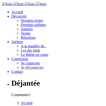
Accueil
Découvrir
Derniers textes
Derniers poèmes
Auteurs
Textes
Réactions
Ateliers
A la manière de..
Les dix mots
Le thème en cours
Connexion
Se connecter
Se déconnecter
Contact
Déjantée
Commentez!
Accueil