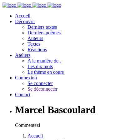
Accueil
Découvrir
Derniers textes
Derniers poèmes
Auteurs
Textes
Réactions
Ateliers
A la manière de..
Les dix mots
Le thème en cours
Connexion
Se connecter
Se déconnecter
Contact
Marcel Bascoulard
Commentez!
Accueil