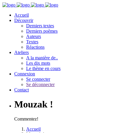
Accueil
Découvrir
Derniers textes
Derniers poèmes
Auteurs
Textes
Réactions
Ateliers
A la manière de..
Les dix mots
Le thème en cours
Connexion
Se connecter
Se déconnecter
Contact
Mouzak !
Commentez!
Accueil