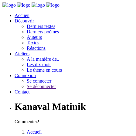
Accueil
Découvrir
Derniers textes
Derniers poèmes
Auteurs
Textes
Réactions
Ateliers
A la manière de..
Les dix mots
Le thème en cours
Connexion
Se connecter
Se déconnecter
Contact
Kanaval Matinik
Commentez!
Accueil