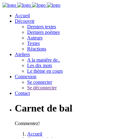
Accueil
Découvrir
Derniers textes
Derniers poèmes
Auteurs
Textes
Réactions
Ateliers
A la manière de..
Les dix mots
Le thème en cours
Connexion
Se connecter
Se déconnecter
Contact
Carnet de bal
Commentez!
Accueil