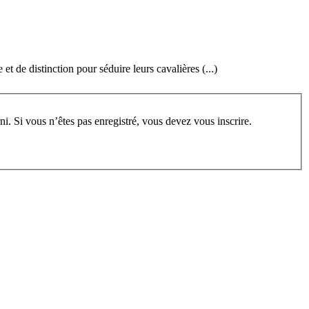
t de distinction pour séduire leurs cavalières (...)
rum, vous devez vous enregistrer au préalable. Merci d’indiquer ci-dessous l’identifiant personnel qui vous a été fourni. Si vous n’êtes pas enregistré, vous devez vous inscrire.