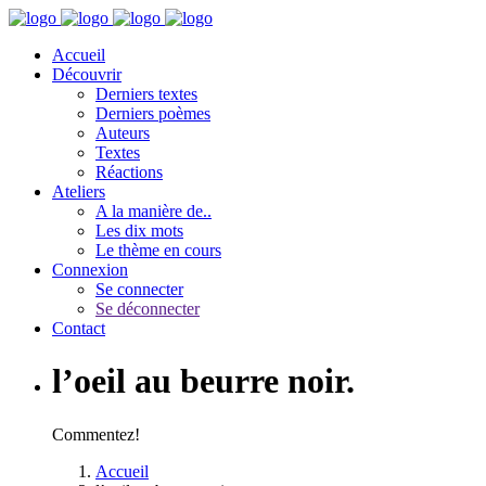
Accueil
Découvrir
Derniers textes
Derniers poèmes
Auteurs
Textes
Réactions
Ateliers
A la manière de..
Les dix mots
Le thème en cours
Connexion
Se connecter
Se déconnecter
Contact
l’oeil au beurre noir.
Commentez!
Accueil