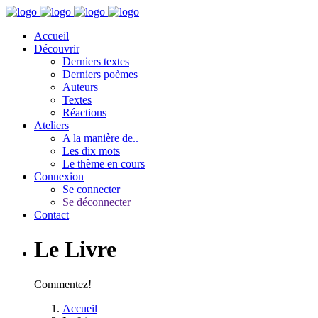
Accueil
Découvrir
Derniers textes
Derniers poèmes
Auteurs
Textes
Réactions
Ateliers
A la manière de..
Les dix mots
Le thème en cours
Connexion
Se connecter
Se déconnecter
Contact
Le Livre
Commentez!
Accueil