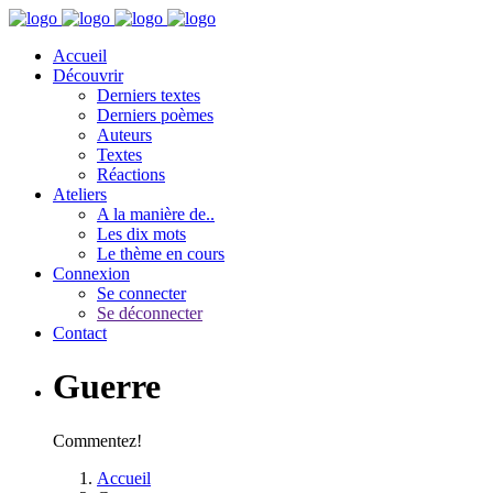
Accueil
Découvrir
Derniers textes
Derniers poèmes
Auteurs
Textes
Réactions
Ateliers
A la manière de..
Les dix mots
Le thème en cours
Connexion
Se connecter
Se déconnecter
Contact
Guerre
Commentez!
Accueil