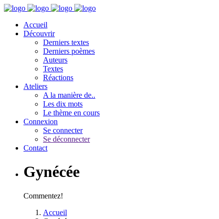
Accueil
Découvrir
Derniers textes
Derniers poèmes
Auteurs
Textes
Réactions
Ateliers
A la manière de..
Les dix mots
Le thème en cours
Connexion
Se connecter
Se déconnecter
Contact
Gynécée
Commentez!
Accueil