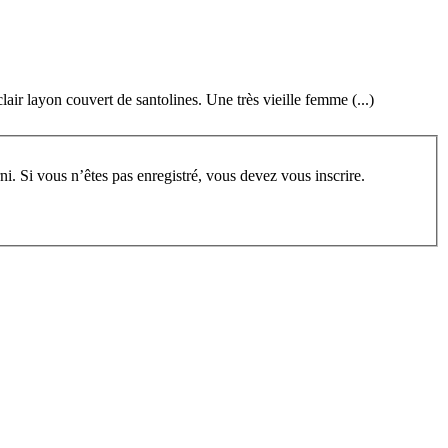
ir layon couvert de santolines. Une très vieille femme (...)
rum, vous devez vous enregistrer au préalable. Merci d’indiquer ci-dessous l’identifiant personnel qui vous a été fourni. Si vous n’êtes pas enregistré, vous devez vous inscrire.