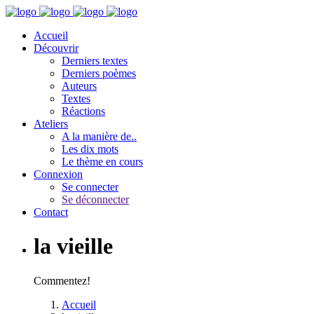
Accueil
Découvrir
Derniers textes
Derniers poèmes
Auteurs
Textes
Réactions
Ateliers
A la manière de..
Les dix mots
Le thème en cours
Connexion
Se connecter
Se déconnecter
Contact
la vieille
Commentez!
Accueil