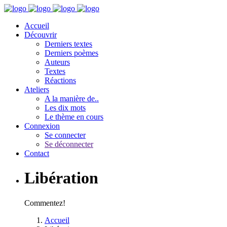
Accueil
Découvrir
Derniers textes
Derniers poèmes
Auteurs
Textes
Réactions
Ateliers
A la manière de..
Les dix mots
Le thème en cours
Connexion
Se connecter
Se déconnecter
Contact
Libération
Commentez!
Accueil