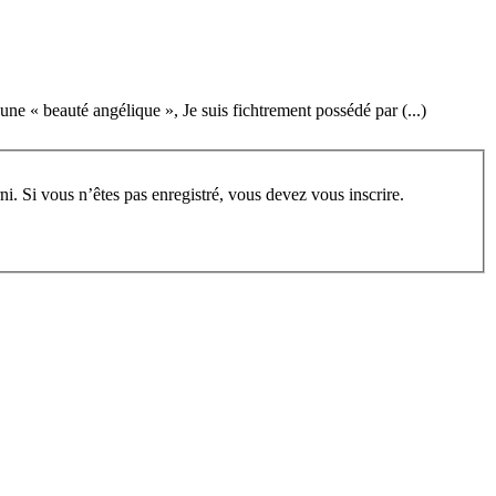
une « beauté angélique », Je suis fichtrement possédé par (...)
rum, vous devez vous enregistrer au préalable. Merci d’indiquer ci-dessous l’identifiant personnel qui vous a été fourni. Si vous n’êtes pas enregistré, vous devez vous inscrire.