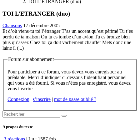
TOI L’ETRANGER (duo)
TOI L’ETRANGER (duo)
Chansons
17 décembre 2005
Et d’où viens-tu toi l’étranger T’as un accent qu’est périmé Tu t’es
perdu de ta maison Ou tu es tombé d’un avion Tu es bronzé bien
plus qu’assez Chez toi ça doit vachement chauffer Mets donc une
laine il (...)
Forum sur abonnement
Pour participer à ce forum, vous devez vous enregistrer au
préalable. Merci d’indiquer ci-dessous l’identifiant personnel
qui vous a été fourni. Si vous n’êtes pas enregistré, vous devez
vous inscrire.
Connexion
|
s’inscrire
|
mot de passe oublié ?
A propos du texte
3 réactions
| Lu : 1587 fois