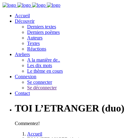
Accueil
Découvrir
Derniers textes
Derniers poèmes
Auteurs
Textes
Réactions
Ateliers
A la manière de..
Les dix mots
Le thème en cours
Connexion
Se connecter
Se déconnecter
Contact
TOI L’ETRANGER (duo)
Commentez!
Accueil