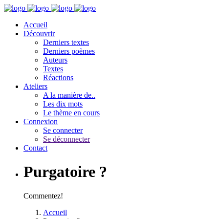
Accueil
Découvrir
Derniers textes
Derniers poèmes
Auteurs
Textes
Réactions
Ateliers
A la manière de..
Les dix mots
Le thème en cours
Connexion
Se connecter
Se déconnecter
Contact
Purgatoire ?
Commentez!
Accueil