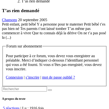
T’as rien demandé
T’as rien demandé
Chansons
20 septembre 2005
Petit enfant, petit bébé Y a personne pour te materner Petit bébé t’es
pas bien né Tes parents t’ont laissé tomber T’as même pas
commencer à vivre Que tu connais déjà la dérive On ne t’a pas posé
la (...)
Forum sur abonnement
Pour participer à ce forum, vous devez vous enregistrer au
préalable. Merci d’indiquer ci-dessous l’identifiant personnel
qui vous a été fourni. Si vous n’êtes pas enregistré, vous devez
vous inscrire.
Connexion
|
s’inscrire
|
mot de passe oublié ?
A propos du texte
5 réactions
| Lu : 1916 fois