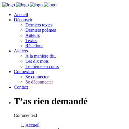
Accueil
Découvrir
Derniers textes
Derniers poèmes
Auteurs
Textes
Réactions
Ateliers
A la manière de..
Les dix mots
Le thème en cours
Connexion
Se connecter
Se déconnecter
Contact
T’as rien demandé
Commentez!
Accueil