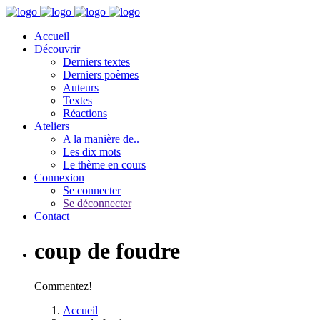
Accueil
Découvrir
Derniers textes
Derniers poèmes
Auteurs
Textes
Réactions
Ateliers
A la manière de..
Les dix mots
Le thème en cours
Connexion
Se connecter
Se déconnecter
Contact
coup de foudre
Commentez!
Accueil