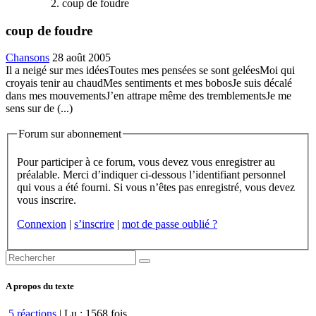
coup de foudre
coup de foudre
Chansons
28 août 2005
Il a neigé sur mes idéesToutes mes pensées se sont geléesMoi qui
croyais tenir au chaudMes sentiments et mes bobosJe suis décalé
dans mes mouvementsJ’en attrape même des tremblementsJe me
sens sur de (...)
Forum sur abonnement
Pour participer à ce forum, vous devez vous enregistrer au
préalable. Merci d’indiquer ci-dessous l’identifiant personnel
qui vous a été fourni. Si vous n’êtes pas enregistré, vous devez
vous inscrire.
Connexion
|
s’inscrire
|
mot de passe oublié ?
A propos du texte
5 réactions
| Lu : 1568 fois