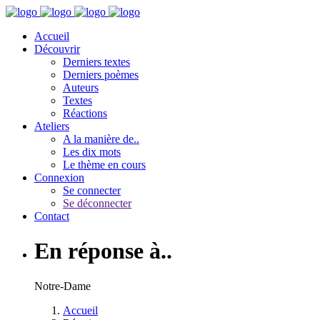
Accueil
Découvrir
Derniers textes
Derniers poèmes
Auteurs
Textes
Réactions
Ateliers
A la manière de..
Les dix mots
Le thème en cours
Connexion
Se connecter
Se déconnecter
Contact
En réponse à..
Notre-Dame
Accueil