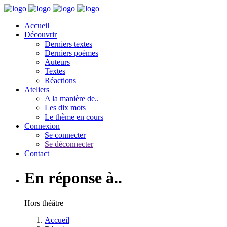
Accueil
Découvrir
Derniers textes
Derniers poèmes
Auteurs
Textes
Réactions
Ateliers
A la manière de..
Les dix mots
Le thème en cours
Connexion
Se connecter
Se déconnecter
Contact
En réponse à..
Hors théâtre
Accueil