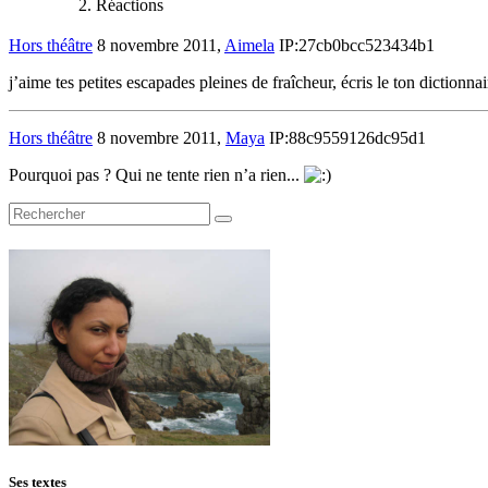
Réactions
Hors théâtre
8 novembre 2011,
Aimela
IP:27cb0bcc523434b1
j’aime tes petites escapades pleines de fraîcheur, écris le ton dictionnair
Hors théâtre
8 novembre 2011,
Maya
IP:88c9559126dc95d1
Pourquoi pas ? Qui ne tente rien n’a rien...
Ses textes