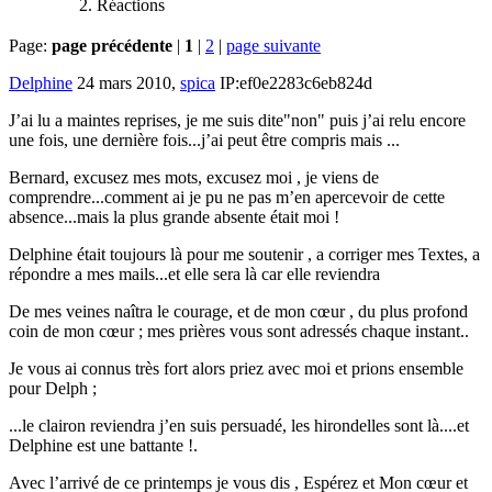
Réactions
Page:
page précédente
|
1
|
2
|
page suivante
Delphine
24 mars 2010,
spica
IP:ef0e2283c6eb824d
J’ai lu a maintes reprises, je me suis dite"non" puis j’ai relu encore
une fois, une dernière fois...j’ai peut être compris mais ...
Bernard, excusez mes mots, excusez moi , je viens de
comprendre...comment ai je pu ne pas m’en apercevoir de cette
absence...mais la plus grande absente était moi !
Delphine était toujours là pour me soutenir , a corriger mes Textes, a
répondre a mes mails...et elle sera là car elle reviendra
De mes veines naîtra le courage, et de mon cœur , du plus profond
coin de mon cœur ; mes prières vous sont adressés chaque instant..
Je vous ai connus très fort alors priez avec moi et prions ensemble
pour Delph ;
...le clairon reviendra j’en suis persuadé, les hirondelles sont là....et
Delphine est une battante !.
Avec l’arrivé de ce printemps je vous dis , Espérez et Mon cœur et