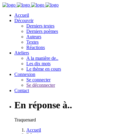
Accueil
Découvrir
Derniers textes
Derniers poèmes
Auteurs
Textes
Réactions
Ateliers
A la manière de..
Les dix mots
Le thème en cours
Connexion
Se connecter
Se déconnecter
Contact
En réponse à..
Traquenard
Accueil