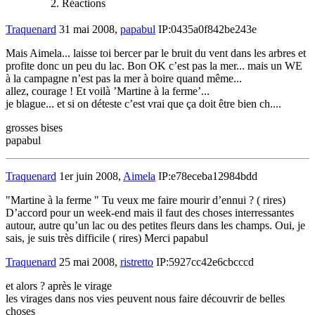
Réactions
Traquenard
31 mai 2008,
papabul
IP:0435a0f842be243e
Mais Aimela... laisse toi bercer par le bruit du vent dans les arbres et
profite donc un peu du lac. Bon OK c’est pas la mer... mais un WE
à la campagne n’est pas la mer à boire quand même...
allez, courage ! Et voilà ’Martine à la ferme’...
je blague... et si on déteste c’est vrai que ça doit être bien ch....
grosses bises
papabul
Traquenard
1er juin 2008,
Aimela
IP:e78eceba12984bdd
"Martine à la ferme " Tu veux me faire mourir d’ennui ? ( rires)
D’accord pour un week-end mais il faut des choses interressantes
autour, autre qu’un lac ou des petites fleurs dans les champs. Oui, je
sais, je suis très difficile ( rires) Merci papabul
Traquenard
25 mai 2008,
ristretto
IP:5927cc42e6cbcccd
et alors ? après le virage
les virages dans nos vies peuvent nous faire découvrir de belles
choses