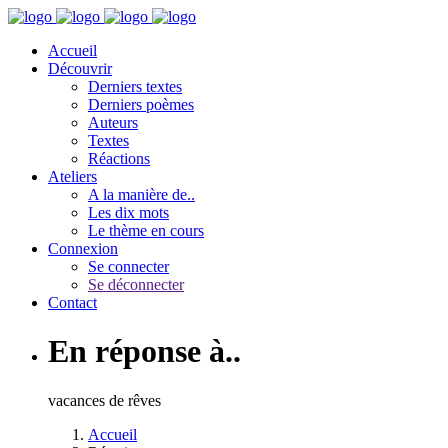
Accueil
Découvrir
Derniers textes
Derniers poèmes
Auteurs
Textes
Réactions
Ateliers
A la manière de..
Les dix mots
Le thème en cours
Connexion
Se connecter
Se déconnecter
Contact
En réponse à..
vacances de rêves
Accueil