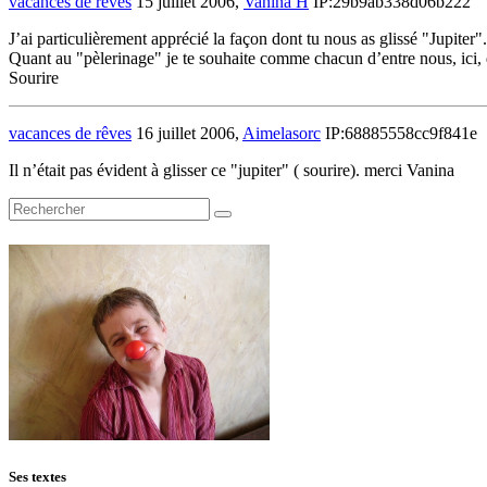
vacances de rêves
15 juillet 2006,
Vanina H
IP:29b9ab338d06b222
J’ai particulièrement apprécié la façon dont tu nous as glissé "Jupiter".
Quant au "pèlerinage" je te souhaite comme chacun d’entre nous, ici, d
Sourire
vacances de rêves
16 juillet 2006,
Aimelasorc
IP:68885558cc9f841e
Il n’était pas évident à glisser ce "jupiter" ( sourire). merci Vanina
Ses textes