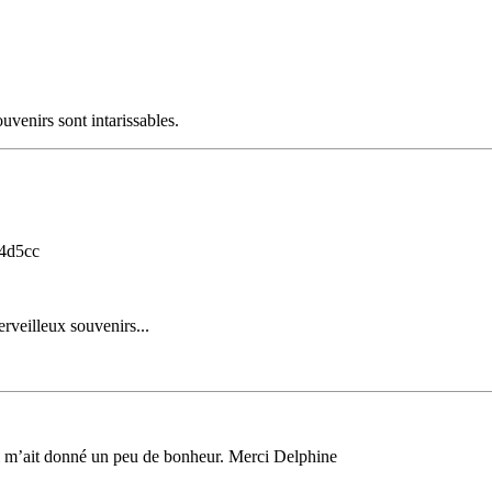
ouvenirs sont intarissables.
4d5cc
erveilleux souvenirs...
ui m’ait donné un peu de bonheur. Merci Delphine