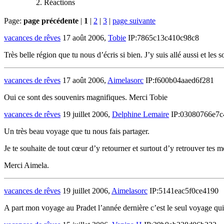
Réactions
Page:
page précédente
|
1
|
2
|
3
|
page suivante
vacances de rêves
17 août 2006,
Tobie
IP:7865c13c410c98c8
Très belle région que tu nous d’écris si bien. J’y suis allé aussi et les s
vacances de rêves
17 août 2006,
Aimelasorc
IP:f600b04aaed6f281
Oui ce sont des souvenirs magnifiques. Merci Tobie
vacances de rêves
19 juillet 2006,
Delphine Lemaire
IP:03080766e7c
Un très beau voyage que tu nous fais partager.
Je te souhaite de tout cœur d’y retourner et surtout d’y retrouver tes m
Merci Aimela.
vacances de rêves
19 juillet 2006,
Aimelasorc
IP:5141eac5f0ce4190
A part mon voyage au Pradet l’année dernière c’est le seul voyage q