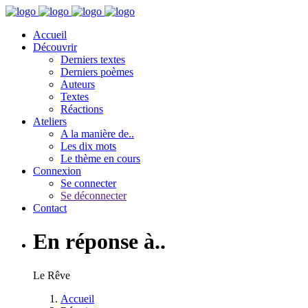
Accueil
Découvrir
Derniers textes
Derniers poèmes
Auteurs
Textes
Réactions
Ateliers
A la manière de..
Les dix mots
Le thème en cours
Connexion
Se connecter
Se déconnecter
Contact
En réponse à..
Le Rêve
Accueil