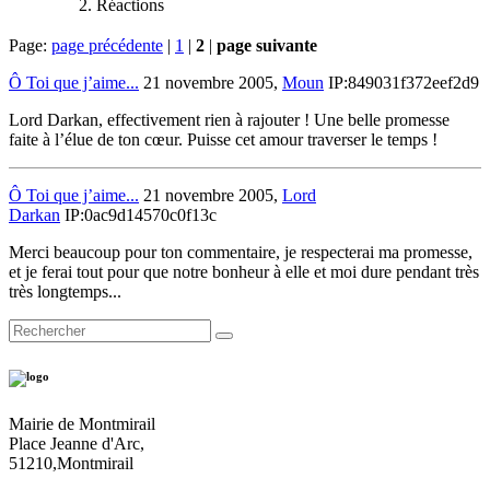
Réactions
Page:
page précédente
|
1
|
2
|
page suivante
Ô Toi que j’aime...
21 novembre 2005,
Moun
IP:849031f372eef2d9
Lord Darkan, effectivement rien à rajouter ! Une belle promesse
faite à l’élue de ton cœur. Puisse cet amour traverser le temps !
Ô Toi que j’aime...
21 novembre 2005,
Lord
Darkan
IP:0ac9d14570c0f13c
Merci beaucoup pour ton commentaire, je respecterai ma promesse,
et je ferai tout pour que notre bonheur à elle et moi dure pendant très
très longtemps...
Mairie de Montmirail
Place Jeanne d'Arc,
51210,Montmirail