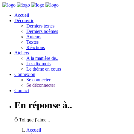
Accueil
Découvrir
Derniers textes
Derniers poèmes
Auteurs
Textes
Réactions
Ateliers
A la manière de..
Les dix mots
Le thème en cours
Connexion
Se connecter
Se déconnecter
Contact
En réponse à..
Ô Toi que j’aime...
Accueil