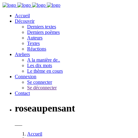
Accueil
Découvrir
Derniers textes
Derniers poèmes
Auteurs
Textes
Réactions
Ateliers
A la manière de..
Les dix mots
Le thème en cours
Connexion
Se connecter
Se déconnecter
Contact
roseaupensant
___
Accueil