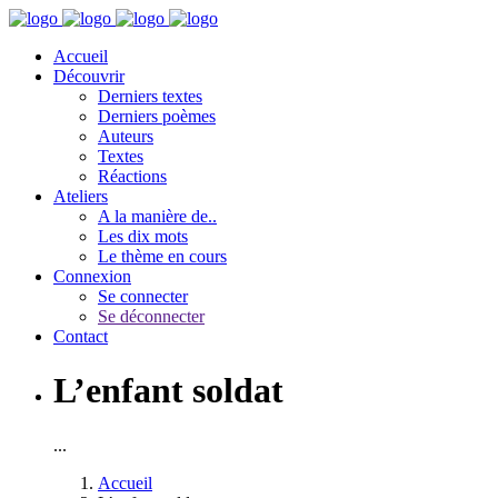
Accueil
Découvrir
Derniers textes
Derniers poèmes
Auteurs
Textes
Réactions
Ateliers
A la manière de..
Les dix mots
Le thème en cours
Connexion
Se connecter
Se déconnecter
Contact
L’enfant soldat
...
Accueil