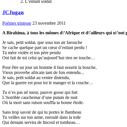
L’enfant soldat
JCJugan
Poèmes tristesse
23 novembre 2011
A Birahima, à tous les mômes d\’Afrique et d\’ailleurs qui n\’ont pa
Je sais, petit soldat, que sous ton air farouche
Se cache quelque part un cœur d’enfant perdu !
Ta mère violée et ton père pendu
Ont fait de toi celui qu’aujourd’hui rien ne touche…
Pour être un jour un homme il faut nourrir la bouche,
Vieux proverbe africain tant de fois entendu...
Je sais, petit soldat au ventre distendu,
Que la guerre est pour toi le manger et la couche…
Tu n’es pas né tueur, pauvre gosse qui fuit
L’horrible cauchemar d’une putain de nuit
Où la mort sans raison souffla ta bonne étoile.
Sans trop savoir de qui tu portes le flambeau
Tu veilles sur ton arme, enroulé dans la toile
Qui demain servira de linceul et tombeau…