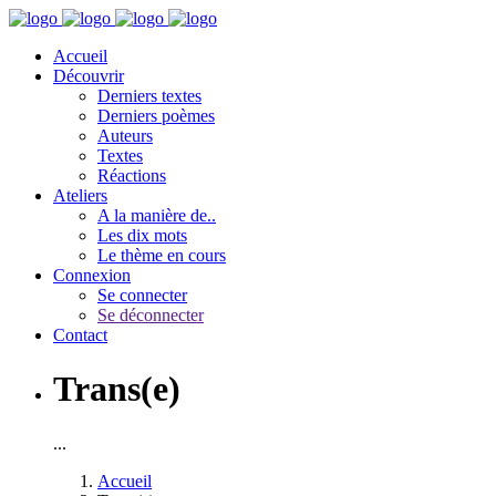
Accueil
Découvrir
Derniers textes
Derniers poèmes
Auteurs
Textes
Réactions
Ateliers
A la manière de..
Les dix mots
Le thème en cours
Connexion
Se connecter
Se déconnecter
Contact
Trans(e)
...
Accueil