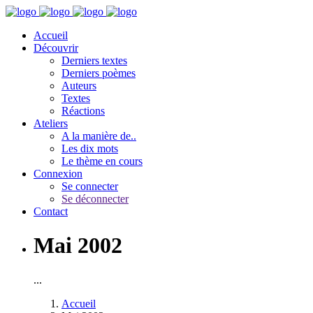
Accueil
Découvrir
Derniers textes
Derniers poèmes
Auteurs
Textes
Réactions
Ateliers
A la manière de..
Les dix mots
Le thème en cours
Connexion
Se connecter
Se déconnecter
Contact
Mai 2002
...
Accueil