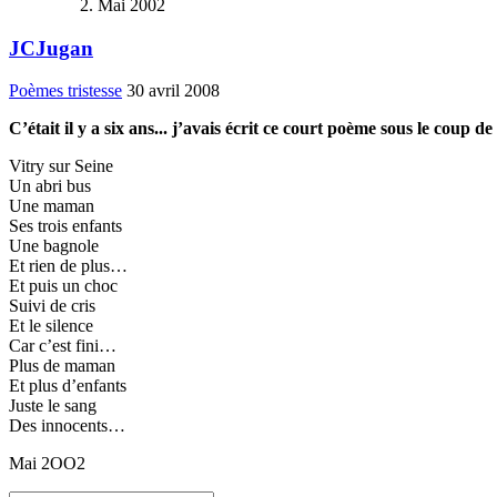
Mai 2002
JCJugan
Poèmes tristesse
30 avril 2008
C’était il y a six ans... j’avais écrit ce court poème sous le coup de
Vitry sur Seine
Un abri bus
Une maman
Ses trois enfants
Une bagnole
Et rien de plus…
Et puis un choc
Suivi de cris
Et le silence
Car c’est fini…
Plus de maman
Et plus d’enfants
Juste le sang
Des innocents…
Mai 2OO2